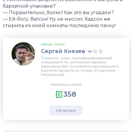
бархатной упаковке?
— Поразительно, Холмс! Как это вы угадали?
— Ей-богу, Ватсон! Ну не миссис Хадсон же
стырила из моей комнаты последнюю пачку!
Автор статьи
Сергей Князев
Психолог, коуч, сертифицированный
специалист по системной терапии
зависимостей. Основатель крупнейшего
в рунете проекта по отказу от курения -
Некурим.рф.
Написано статей
358
Об авторе