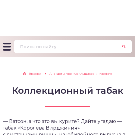
т Фагерстрема на
ределение
исимости от никотина
т на определение типа
ительного поведения
т на определение
Главная
Анекдоты про курильщиков и курение
ачной зависимости
Коллекционный табак
екс курильщика –
вильный расчет
— Ватсон, а что это вы курите? Дайте угадаю —
табак «Королева Вирджиния»
с листочками вишни, из юбилейного выпуска в