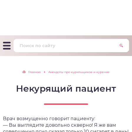
т Фагерстрема на
ределение
исимости от никотина
т на определение типа
ительного поведения
т на определение
Главная
Анекдоты про курильщиков и курение
ачной зависимости
Некурящий пациент
екс курильщика –
вильный расчет
Врач возмущенно говорит пациенту:
— Вы выглядите довольно скверно! Я же вам
совершенно ясно сказал только 10 сигарет в день!