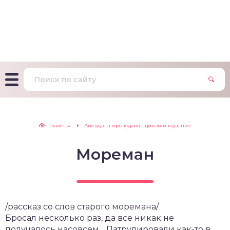
т Фагерстрема на
ределение
исимости от никотина
т на определение типа
ительного поведения
т на определение
Главная
Анекдоты про курильщиков и курение
ачной зависимости
Мореман
екс курильщика –
вильный расчет
/рассказ со слов старого моремана/
Бросал несколько раз, да все никак не
получалось насовсем….Патрулировали
как-то
в