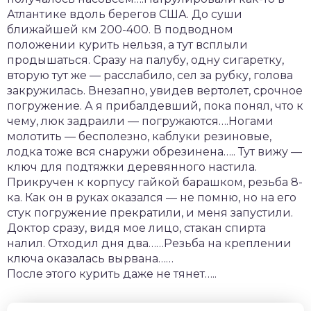
Атлантике вдоль берегов США. До суши
ближайшей км 200-400. В подводном
положении курить нельзя, а тут всплыли
продышаться. Сразу на палубу, одну сигаретку,
вторую тут же — расслабило, сел за рубку, голова
закружилась. Внезапно, увидев вертолет, срочное
погружение. А я прибалдевший, пока понял, что к
чему, люк задраили — погружаются….Ногами
молотить — бесполезно, каблуки резиновые,
лодка тоже вся снаружи обрезинена….. Тут вижу —
ключ для подтяжки деревянного настила.
Прикручен к корпусу гайкой барашком, резьба 8-
ка. Как он в руках оказался — не помню, но на его
стук погружение прекратили, и меня запустили.
Доктор сразу, видя мое лицо, стакан спирта
налил. Отходил дня два……Резьба на креплении
ключа оказалась вырвана……
После этого курить даже не тянет…..