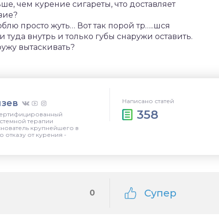
ше, чем курение сигареты, что доставляет
вие?
блю просто жуть… Вот так порой тр…..шся
 туда внутрь и только губы снаружи оставить.
ружу вытаскивать?
Написано статей
язев
358
 сертифицированный
истемной терапии
снователь крупнейшего в
о отказу от курения -
Супер
0