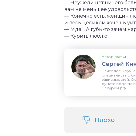
— Неужели нет ничего боль
вам не меньшее удовольст
— Конечно есть, женщин лю
и весь целиком хочешь уйти
— Мда… А губы-то зачем на
— Курить люблю!.
Автор статьи
Сергей Кн
Психолог, коуч,
специалист по с
зависимостей. О
рунете проекта п
Некурим.рф.
Плохо