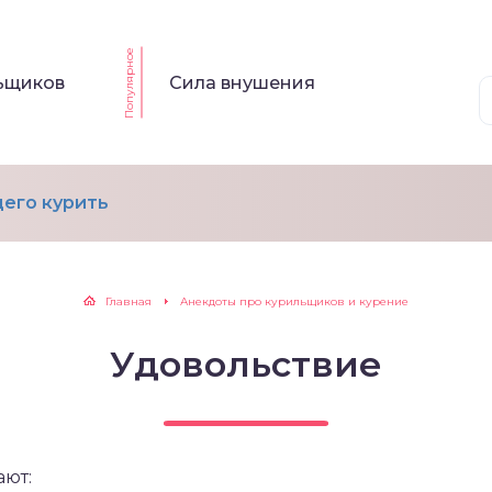
Популярное
льщиков
Сила внушения
его курить
Главная
Анекдоты про курильщиков и курение
Удовольствие
ают: