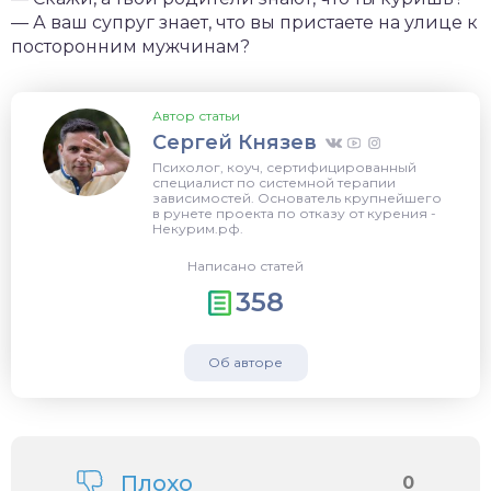
— А ваш супруг знает, что вы пристаете на улице к
посторонним мужчинам?
Автор статьи
Сергей Князев
Психолог, коуч, сертифицированный
специалист по системной терапии
зависимостей. Основатель крупнейшего
в рунете проекта по отказу от курения -
Некурим.рф.
Написано статей
358
Об авторе
Плохо
0