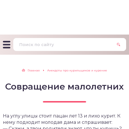
т Фагерстрема на
ределение
исимости от никотина
т на определение типа
ительного поведения
т на определение
Главная
Анекдоты про курильщиков и курение
ачной зависимости
Совращение малолетних
екс курильщика –
вильный расчет
На углу улицы стоит пацан лет 13 и лихо курит. К
нему подходит молодая дама и спрашивает:
— Скажи, а твои родители знают, что ты куришь?