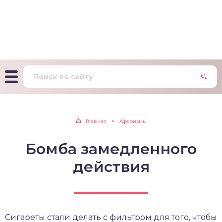
т Фагерстрема на
ределение
исимости от никотина
т на определение типа
ительного поведения
т на определение
Главная
Афоризмы
ачной зависимости
Бомба замедленного
екс курильщика –
вильный расчет
действия
Сигареты стали делать с фильтром для того, чтобы