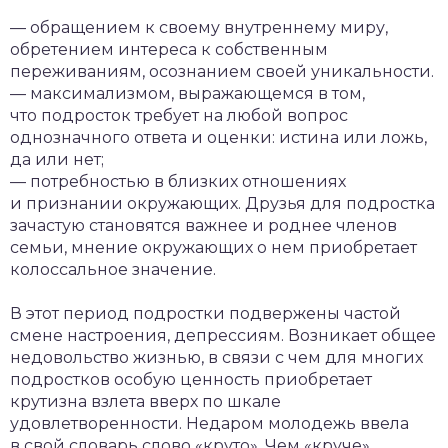
— обращением к своему внутреннему миру,
обретением интереса к собственным
переживаниям, осознанием своей уникальности.
— максимализмом, выражающемся в том,
что подросток требует на любой вопрос
однозначного ответа и оценки: истина или ложь,
да или нет;
— потребностью в близких отношениях
и признании окружающих. Друзья для подростка
зачастую становятся важнее и роднее членов
семьи, мнение окружающих о нем приобретает
колоссальное значение.
В этот период подростки подвержены частой
смене настроения, депрессиям. Возникает общее
недовольство жизнью, в связи с чем для многих
подростков особую ценность приобретает
крутизна взлета вверх по шкале
удовлетворенности. Недаром молодежь ввела
в свой словарь слово «круто». Чем «круче»,