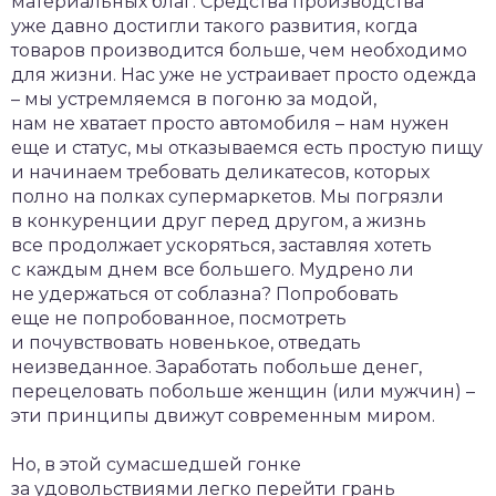
материальных благ. Средства производства
уже давно достигли такого развития, когда
товаров производится больше, чем необходимо
для жизни. Нас уже не устраивает просто одежда
– мы устремляемся в погоню за модой,
нам не хватает просто автомобиля – нам нужен
еще и статус, мы отказываемся есть простую пищу
и начинаем требовать деликатесов, которых
полно на полках супермаркетов. Мы погрязли
в конкуренции друг перед другом, а жизнь
все продолжает ускоряться, заставляя хотеть
с каждым днем все большего. Мудрено ли
не удержаться от соблазна? Попробовать
еще не попробованное, посмотреть
и почувствовать новенькое, отведать
неизведанное. Заработать побольше денег,
перецеловать побольше женщин (или мужчин) –
эти принципы движут современным миром.
Но, в этой сумасшедшей гонке
за удовольствиями легко перейти грань