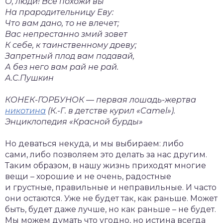
О, люди! Все похожи вы
На прародительницу Еву:
Что вам дано, то не влечет;
Вас непрестанно змий зовет
К себе, к таинственному древу;
Запретный плод вам подавай,
А без него вам рай не рай.
А.С.Пушкин
КОНЕК-ГОРБУНОК — первая лошадь-жертва
никотина
(К.-Г. в детстве курил «Camel»).
Энциклопедия «Красной бурды»
Но деваться некуда, и мы выбираем: либо
сами, либо позволяем это делать за нас другим.
Таким образом, в нашу жизнь приходят многие
вещи – хорошие и не очень, радостные
и грустные, правильные и неправильные. И часто
они остаются. Уже не будет так, как раньше. Может
быть, будет даже лучше, но как раньше – не будет.
Мы можем думать что угодно, но истина всегда