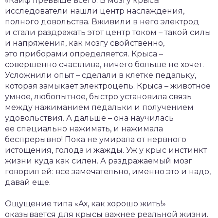
«Кайф превыше всего. В мозгу крысы
исследователи нашли центр наслаждения,
полного довольства. Вживили в него электрод
и стали раздражать этот центр током – такой силы
и напряжения, как мозгу свойственно,
это приборами определяется. Крыса –
совершенно счастлива, ничего больше не хочет.
Усложнили опыт – сделали в клетке педальку,
которая замыкает электроцепь. Крыса – животное
умное, любопытное, быстро установила связь
между нажиманием педальки и получением
удовольствия. А дальше – она научилась
ее специально нажимать, и нажимала
беспрерывно! Пока не умирала от нервного
истощения, голода и жажды. Уж у крыс инстинкт
жизни куда как силен. А раздражаемый мозг
говорил ей: все замечательно, именно это и надо,
давай еще.
Ощущение типа «Ах, как хорошо жить!»
оказывается для крысы важнее реальной жизни.