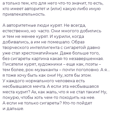
а только тем, кто для него что-то значит, то есть,
кто имеет авторитет и (или) какую-либо иную
привлекательность.
А авторитетные люди курят. Не всегда,
естественно, но часто. Они многого добились
и тем не менее курят. И курили, когда
добивались, а им не помешало. Образ
творческого интеллигента с сигаретой давно
уже стал хрестоматийным. Даже больше того,
без сигареты картина какая-то незавершенная.
Писатели курят, художники – еще как, поэты –
тем более, рок-музыканты – почти поголовно. А я…
я тоже хочу быть как они! Ну, хотя бы этом.
У каждого нормального человека есть
несбывшаяся мечта. А если эта несбывшаяся
места курит? Ах, как жаль, что я не стал таким! Ну,
покурю, чтобы хоть чем-то походить на нее.
А если не только сигареты? Кто-то пойдет
и дальше.