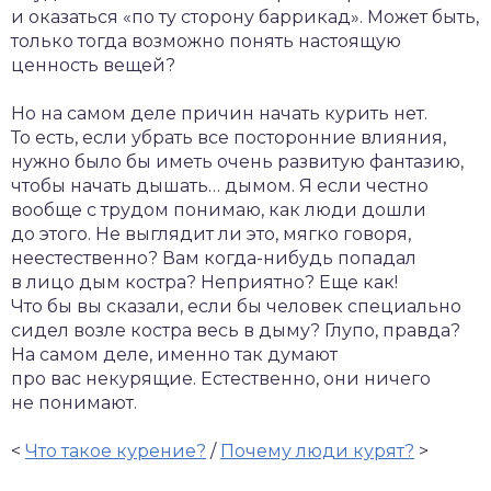
и оказаться «по ту сторону баррикад». Может быть,
только тогда возможно понять настоящую
ценность вещей?
Но на самом деле причин начать курить нет.
То есть, если убрать все посторонние влияния,
нужно было бы иметь очень развитую фантазию,
чтобы начать дышать… дымом. Я если честно
вообще с трудом понимаю, как люди дошли
до этого. Не выглядит ли это, мягко говоря,
неестественно? Вам когда-нибудь попадал
в лицо дым костра? Неприятно? Еще как!
Что бы вы сказали, если бы человек специально
сидел возле костра весь в дыму? Глупо, правда?
На самом деле, именно так думают
про вас некурящие. Естественно, они ничего
не понимают.
<
Что такое курение?
/
Почему люди курят?
>