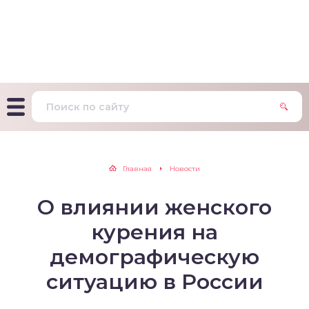
т Фагерстрема на
ределение
исимости от никотина
т на определение типа
ительного поведения
т на определение
Главная
Новости
ачной зависимости
О влиянии женского
екс курильщика –
вильный расчет
курения на
демографическую
ситуацию в России