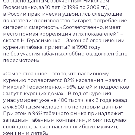
Согласно данным, озвученным Николаем
Герасименко, за 10 лет (с 1996 по 2006 гг.),
в России практически удвоились следующие
показатели: производство сигарет, потребление
сигарет и смертность. «Соответственно, имеет
место прямая корреляция этих показателей“, –
сказал Н. Герасименко. – Закон об ограничении
курения табака, принятый в 1998 году
не без участия табачных лоббистов, должен быть
пересмотрен».
«Самое страшное – это то, что пассивному
курению подвергается 82% населения, – заявил
Николай Герасименко. – 56% детей и подростков
живут в курящих домах… В год от курения
у нас умирает уже не 400 тысяч, как 2 года назад,
а уж 500 тысяч человек, по некоторым данным.
При этом в 94% табачного рынка принадлежит
западным табачным компаниям, и они получают
свой доход за счет наших погибших мужчин,
женщин и детей».