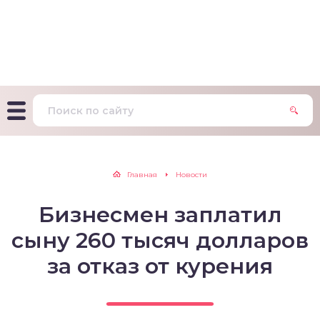
т Фагерстрема на
ределение
исимости от никотина
т на определение типа
ительного поведения
т на определение
Главная
Новости
ачной зависимости
Бизнесмен заплатил
екс курильщика –
вильный расчет
сыну 260 тысяч долларов
за отказ от курения