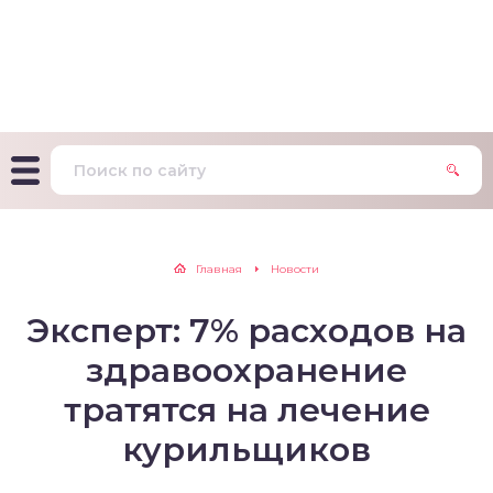
т Фагерстрема на
ределение
исимости от никотина
т на определение типа
ительного поведения
т на определение
Главная
Новости
ачной зависимости
Эксперт: 7% расходов на
екс курильщика –
вильный расчет
здравоохранение
тратятся на лечение
курильщиков