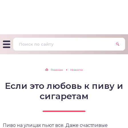
т Фагерстрема на
ределение
исимости от никотина
т на определение типа
ительного поведения
т на определение
Главная
Новости
ачной зависимости
Если это любовь к пиву и
екс курильщика –
вильный расчет
сигаретам
Пиво на улицах пьют все. Даже счастливые