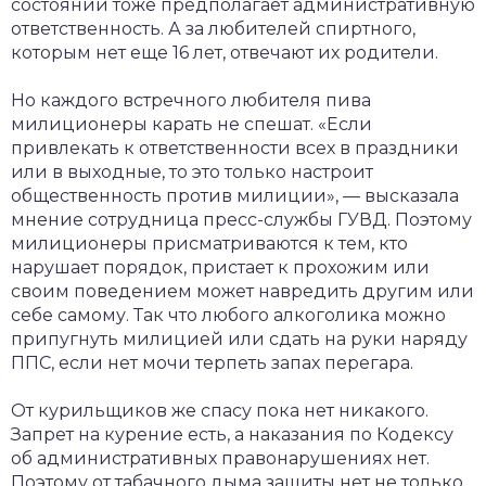
состоянии тоже предполагает административную
ответственность. А за любителей спиртного,
которым нет еще 16 лет, отвечают их родители.
Но каждого встречного любителя пива
милиционеры карать не спешат. «Если
привлекать к ответственности всех в праздники
или в выходные, то это только настроит
общественность против милиции», — высказала
мнение сотрудница пресс-службы ГУВД. Поэтому
милиционеры присматриваются к тем, кто
нарушает порядок, пристает к прохожим или
своим поведением может навредить другим или
себе самому. Так что любого алкоголика можно
припугнуть милицией или сдать на руки наряду
ППС, если нет мочи терпеть запах перегара.
От курильщиков же спасу пока нет никакого.
Запрет на курение есть, а наказания по Кодексу
об административных правонарушениях нет.
Поэтому от табачного дыма защиты нет не только