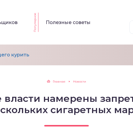
Популярное
льщиков
Полезные советы
его курить
Главная
Новости
 власти намерены запре
скольких сигаретных ма