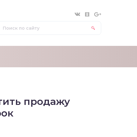
тить продажу
рок