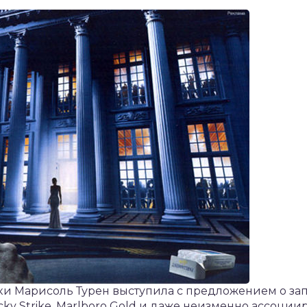
ки Марисоль Турен выступила с предложением о за
cky Strike, Marlboro Gold и даже неизменно ассоц