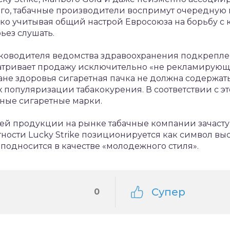
сего, табачные производители воспримут очередную 
ако учитывая общий настрой Евросоюза на борьбу с
ьез слушать.
 руководителя ведомства здравоохранения подкреп
атривает продажу исключительно «не рекламирующи
ане здоровья сигаретная пачка не должна содержат
 популяризации табакокурения. В соответствии с э
ьные сигаретные марки.
ей продукции на рынке табачные компании зачаст
тности Lucky Strike позиционируется как символ вы
подносится в качестве «молодежного стиля».
Супер
0