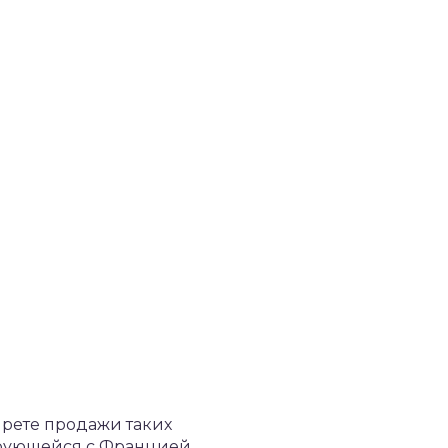
прете продажи таких
иирующейся с Францией