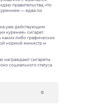
идею правительства, что
 курением — едва ли
лена уже действующим
х курение» сигарет.
ь каких-либо графических
той нормой министр и
ую награждают сигареты
соко социального статуса
0