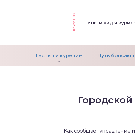
Популярное
т Фагерстрема на
Типы и виды кури
ределение
исимости от никотина
т на определение типа
ительного поведения
Тесты на курение
Путь бросающ
т на определение
ачной зависимости
екс курильщика –
вильный расчет
Городской
Как сообщает управление 