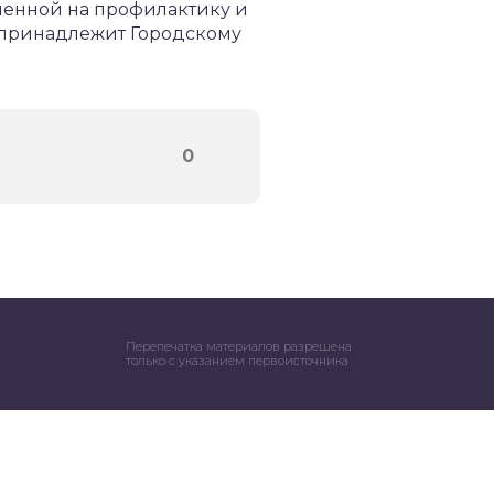
ленной на профилактику и
 принадлежит Городскому
0
Перепечатка материалов разрешена
только с указанием первоисточника