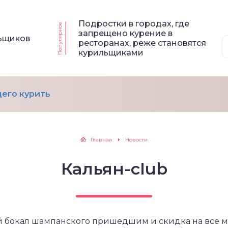
Подростки в городах, где
Популярное
запрещено курение в
льщиков
ресторанах, реже становятся
курильщиками
его курить
Главная
Новости
Кальян-club
й бокал шампанского пришедшим и скидка на все м