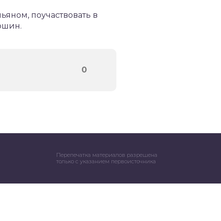
яном, поучаствовать в
ршин.
0
Перепечатка материалов разрешена
только с указанием первоисточника