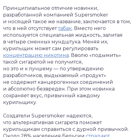
Принципиальное отличие новинки,
разработанной компанией Supersmoker
и носящей такое же название, заключается в том,
что в ней отсутствует
табак
. Вместо него
используется специальная жидкость, залитая
в четыре сменных мундштука. Меняя их,
курильщик может сам регулировать
концентрацию никотина
. Вволю «подымить»
такой сигаретой не получится,
но это и к лучшему — по утверждению
разработчиков, выдыхаемый «продукт»
не содержит канцерогенных соединений
и абсолютно безвреден. При этом новинка
сохраняет вкус, привычный каждому
курильщику.
Создатели Supersmoker надеются,
что альтернативная сигарета поможет
курильщикам справиться с дурной привычкой.
Около 28% населения Бельгии
страдают