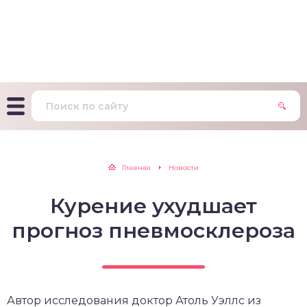
т Фагерстрема на
ределение
исимости от никотина
т на определение типа
ительного поведения
т на определение
Главная
Новости
ачной зависимости
Курение ухудшает
екс курильщика –
вильный расчет
прогноз пневмосклероза
Автор исследования доктор Атоль Уэллс из