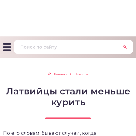
т Фагерстрема на
ределение
исимости от никотина
т на определение типа
ительного поведения
т на определение
Главная
Новости
ачной зависимости
Латвийцы стали меньше
екс курильщика –
вильный расчет
курить
По его словам, бывают случаи, когда