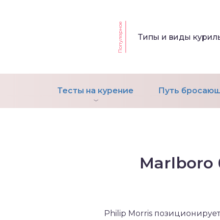
Популярное
т Фагерстрема на
Типы и виды кури
ределение
исимости от никотина
т на определение типа
ительного поведения
Тесты на курение
Путь бросающ
т на определение
ачной зависимости
екс курильщика –
вильный расчет
Marlboro
Philip Morris позиционируе