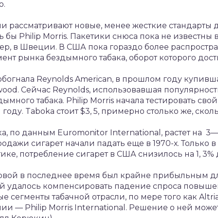
ю.
и рассматривают новые, менее жесткие стандарты 
 бы Philip Morris. Пакетики снюса пока не известны 
ер, в Швеции. В США пока гораздо более распрост
ент рынка бездымного табака, оборот которого дости
 обогнала Reynolds American, в прошлом году купивша
ood. Сейчас Reynolds, использовавшая популярност
ымного табака. Philip Morris начала тестировать с
году. Taboka стоит $3, 5, примерно столько же, скол
, по данным Euromonitor International, растет на 3
продажи сигарет начали падать еще в 1970-х. Только 
ике, потребление сигарет в США снизилось на 1, 3% 
овой в последнее время был крайне прибыльным для 
ей удалось компенсировать падение спроса повыш
 сегменты табачной отрасли, по мере того как Altr
и — Philip Morris International. Решение о ней мож