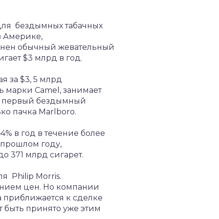
для бездымных табачных
в Америке,
ранен обычный жевательный
гает $3 млрд в год.
я за $3, 5 млрд
ь марки Camel, занимает
вой первый бездымный
ько пачка Marlboro.
—4% в год в течение более
в прошлом году,
до 371 млрд сигарет.
Philip Morris.
ением цен. Но компании
ia приближается к сделке
ет быть принято уже этим