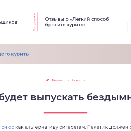
Популярное
Отзывы о «Легкий способ
льщиков
бросить курить»
его курить
Главная
Новости
 будет выпускать бездым
т
снюс
как альтернативу сигаретам. Пакетик должен с