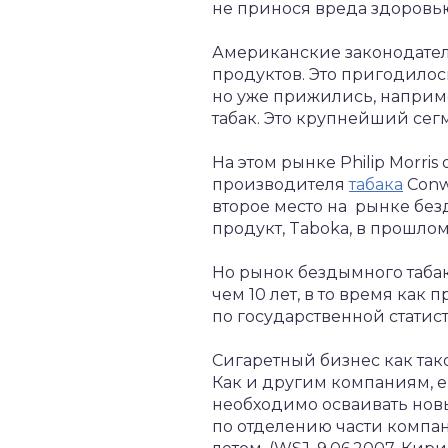
не принося вреда здоровь
Американские законодател
продуктов. Это пригодилось
но уже прижились, наприм
табак. Это крупнейший сегм
На этом рынке Philip Morris
производителя
табака
Conw
второе место на рынке безд
продукт, Taboka, в прошлом 
Но рынок бездымного табака
чем 10 лет, в то время как 
по государственной статист
Сигаретный бизнес как так
Как и другим компаниям, 
необходимо осваивать новые
по отделению части компани