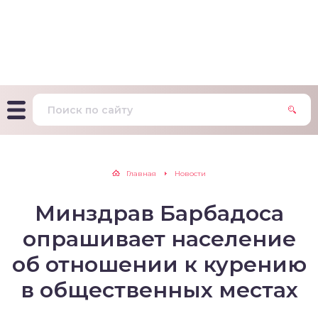
т Фагерстрема на
ределение
исимости от никотина
т на определение типа
ительного поведения
т на определение
Главная
Новости
ачной зависимости
Минздрав Барбадоса
екс курильщика –
вильный расчет
опрашивает население
об отношении к курению
в общественных местах