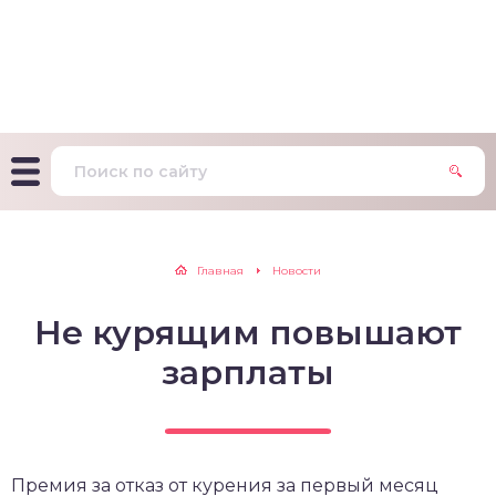
т Фагерстрема на
ределение
исимости от никотина
т на определение типа
ительного поведения
т на определение
Главная
Новости
ачной зависимости
Не курящим повышают
екс курильщика –
вильный расчет
зарплаты
Премия за отказ от курения за первый месяц