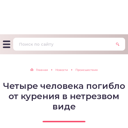
т Фагерстрема на
ределение
исимости от никотина
т на определение типа
ительного поведения
т на определение
Главная
Новости
Происшествия
ачной зависимости
Четыре человека погибло
екс курильщика –
вильный расчет
от курения в нетрезвом
виде