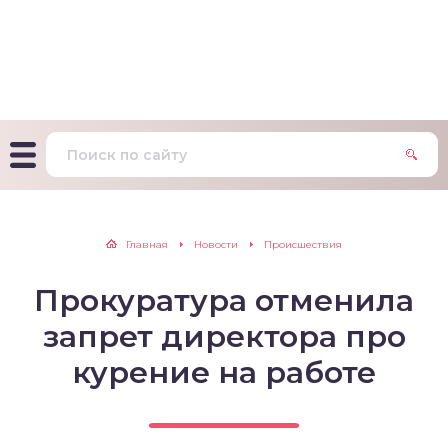
т Фагерстрема на
ределение
исимости от никотина
т на определение типа
ительного поведения
т на определение
Главная
Новости
Происшествия
ачной зависимости
Прокуратура отменила
екс курильщика –
вильный расчет
запрет директора про
курение на работе