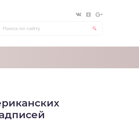
ериканских
надписей