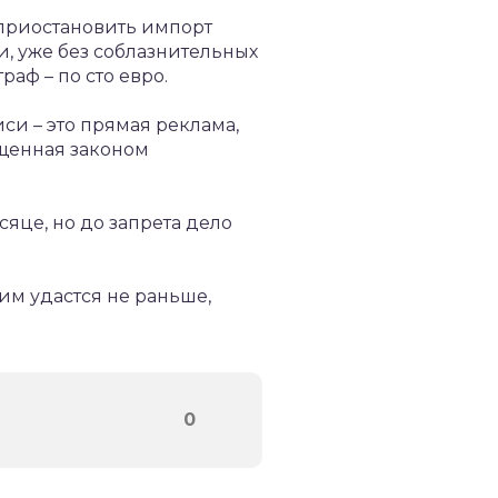
 приостановить импорт
ки, уже без соблазнительных
аф – по сто евро.
си – это прямая реклама,
ещенная законом
це, но до запрета дело
им удастся не раньше,
0