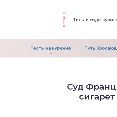
Популярное
т Фагерстрема на
Типы и виды кури
ределение
исимости от никотина
т на определение типа
ительного поведения
Тесты на курение
Путь бросающ
т на определение
ачной зависимости
екс курильщика –
вильный расчет
Суд Франц
сигарет