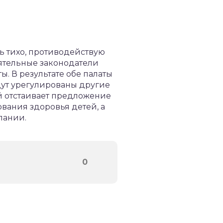
ь тихо, противодействую
иятельные законодатели
ы. В результате обе палаты
удут урегулированы другие
й отстаивает предложение
вания здоровья детей, а
пании.
0