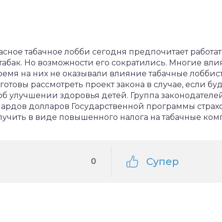
сное табачное лобби сегодня предпочитает работат
а табак. Но возможности его сократились. Многие вл
ремя на них не оказывали влияние табачные лоббист
 готовы рассмотреть проект закона в случае, если б
об улучшении здоровья детей. Группа законодателе
ардов долларов Государственной программы страхо
лучить в виде повышенного налога на табачные ком
Супер
0