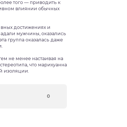
более того — приводить к
тивном влиянии обычных
ивных достижениях и
ладали мужчины, оказались
эта группа оказалась даже
.
тем не менее настаивая на
 стереотипа, что марихуанна
й изоляции.
0