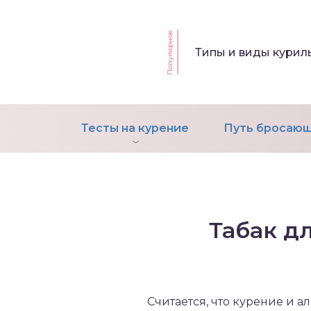
Популярное
т Фагерстрема на
Типы и виды кури
ределение
исимости от никотина
т на определение типа
ительного поведения
Тесты на курение
Путь бросающ
т на определение
ачной зависимости
екс курильщика –
вильный расчет
Табак д
Считается, что курение и 