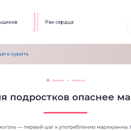
Популярное
льщиков
Рак сердца
его курить
Главная
Новости
ля подростков опаснее м
алкоголь — первый шаг к употреблению марихуанны.