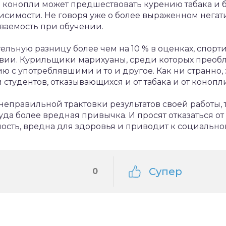
е конопли может предшествовать курению табака и 
исимости. Не говоря уже о более выраженном нега
еваемость при обучении.
льную разницу более чем на 10 % в оценках, спорт
вии. Курильщики марихуаны, среди которых преоб
 с употреблявшими и то и другое. Как ни странно, 
студентов, отказывающихся и от табака и от конопли
неправильной трактовки результатов своей работы, 
куда более вредная привычка. И просят отказаться от
ость, вредна для здоровья и приводит к социально
Супер
0