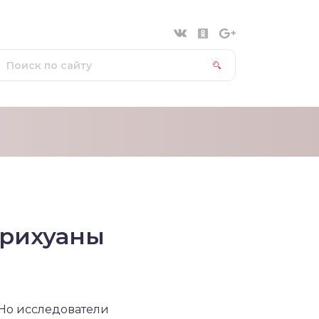
арихуаны
 Но исследователи