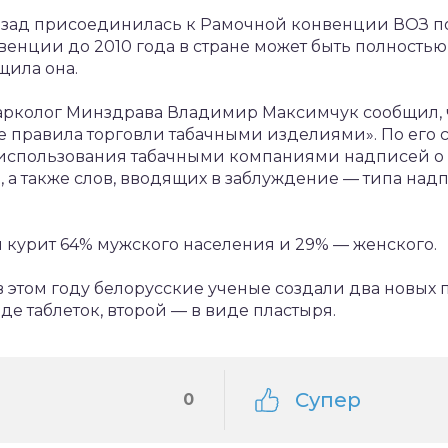
назад присоединилась к Рамочной конвенции ВОЗ п
онвенции до 2010 года в стране может быть полность
щила она.
нарколог Минздрава Владимир Максимчук сообщил, 
е правила торговли табачными изделиями». По его с
же использования табачными компаниями надписей
, а также слов, вводящих в заблуждение — типа над
и курит 64% мужского населения и 29% — женского.
в этом году белорусские ученые создали два новых 
де таблеток, второй — в виде пластыря.
Супер
0