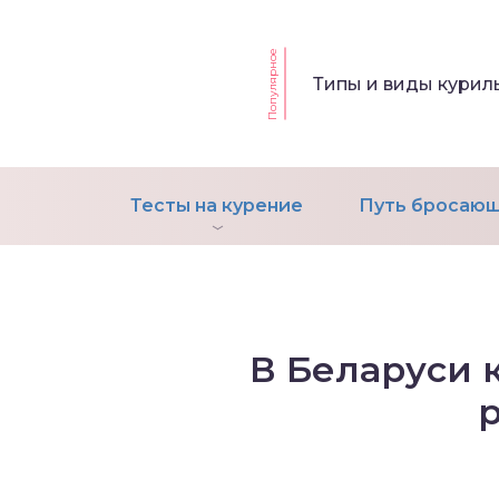
Популярное
т Фагерстрема на
Типы и виды кури
ределение
исимости от никотина
т на определение типа
ительного поведения
Тесты на курение
Путь бросающ
т на определение
ачной зависимости
екс курильщика –
вильный расчет
В Беларуси к