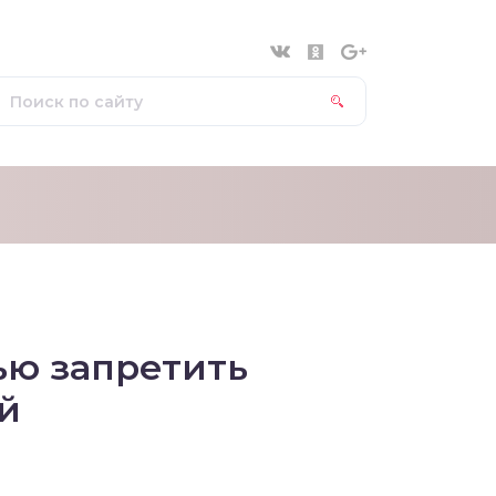
ью запретить
й