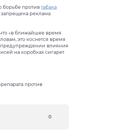
о борьбе против
табака
ю запрещена реклама
что «в ближайшее время
ловам, это коснется время
 о предупреждении влияния
писей на коробках сигарет
препарата против
0