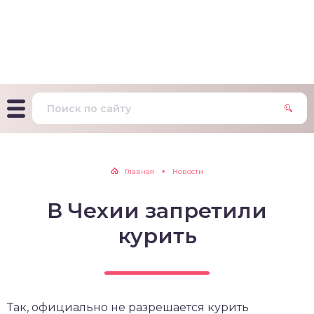
т Фагерстрема на
ределение
исимости от никотина
т на определение типа
ительного поведения
т на определение
Главная
Новости
ачной зависимости
В Чехии запретили
екс курильщика –
вильный расчет
курить
Так, официально не разрешается курить