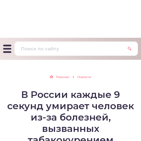
т Фагерстрема на
ределение
исимости от никотина
т на определение типа
ительного поведения
т на определение
Главная
Новости
ачной зависимости
В России каждые 9
екс курильщика –
вильный расчет
секунд умирает человек
из-за болезней,
вызванных
табакокурением