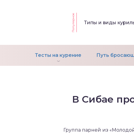
Популярное
т Фагерстрема на
Типы и виды кури
ределение
исимости от никотина
т на определение типа
ительного поведения
Тесты на курение
Путь бросающ
т на определение
ачной зависимости
екс курильщика –
вильный расчет
В Сибае пр
Группа парней из «Молодо