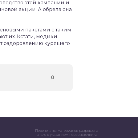
оводство этой кампании и
новой акции. А обрела она
еновыми пакетами с таким
ют их. Кстати, медики
ют оздоровлению курящего
0
Перепечатка материалов разрешена
только с указанием первоисточника