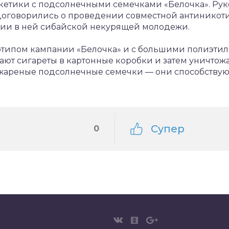
етики с подсолнечными семечками «Белочка». Рук
договорились о проведении совместной антиникоти
тии в ней сибайской некурящей молодежи.
отипом кампании «Белочка» и с большими полиэтил
ают сигареты в картонные коробки и затем уничтожа
жареные подсолнечные семечки — они способству
Супер
0