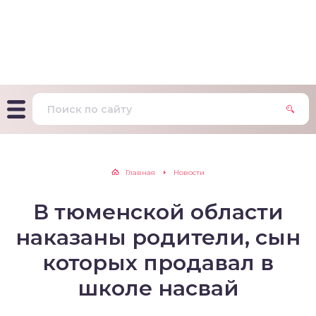
т Фагерстрема на
ределение
исимости от никотина
т на определение типа
ительного поведения
т на определение
Главная
Новости
ачной зависимости
В тюменской области
екс курильщика –
вильный расчет
наказаны родители, сын
которых продавал в
школе насвай