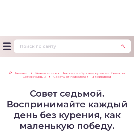
т Фагерстрема на
ределение
исимости от никотина
т на определение типа
ительного поведения
т на определение
Главная
Реалити-проект Никоретте «Бросаем курить» с Денисом
ачной зависимости
Семенихиным
Советы от психолога Яны Лейкиной
екс курильщика –
Совет седьмой.
вильный расчет
Воспринимайте каждый
день без курения, как
маленькую победу.