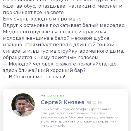
ждёт автобус, опаздывает на лекцию, мерзнет и
проклинает все на свете.
Ему очень холодно и противно.
Вдруг к остановке подкатывает белый мерседес.
Медленно опускается стекло, и красивая
молодая женщина в белой меховой шубке
изящно стряхивает пепел с длинной тонкой
сигареты и, выпустив струйку ароматного дыма,
обращается к нему приятным голосом:
— Молодой человек, скажите пожалуйста, где
здесь ближайший хороший бар?
— В Стокгольме, с-с-сука!
Автор статьи
Сергей Князев
Психолог, коуч, сертифицированный
специалист по системной терапии
зависимостей. Основатель крупнейшего
в рунете проекта по отказу от курения -
Некурим.рф.