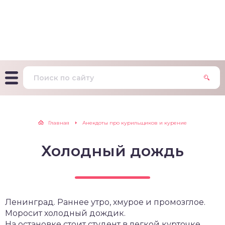
т Фагерстрема на
ределение
исимости от никотина
т на определение типа
ительного поведения
т на определение
Главная
Анекдоты про курильщиков и курение
ачной зависимости
Холодный дождь
екс курильщика –
вильный расчет
Ленинград. Раннее утро, хмурое и промозглое.
Моросит холодный дождик.
На остановке стоит студент в легкой курточке,