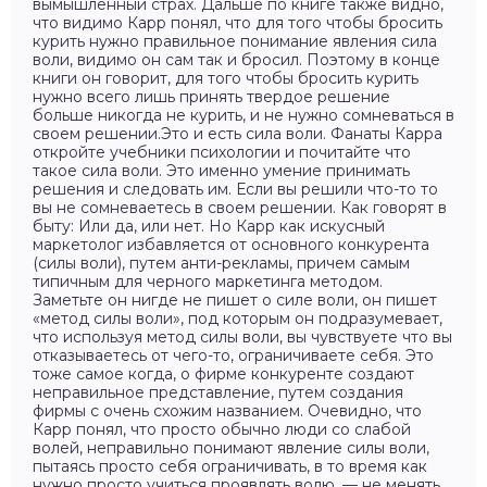
вымышленный страх. Дальше по книге также видно,
что видимо Карр понял, что для того чтобы бросить
курить нужно правильное понимание явления сила
воли, видимо он сам так и бросил. Поэтому в конце
книги он говорит, для того чтобы бросить курить
нужно всего лишь принять твердое решение
больше никогда не курить, и не нужно сомневаться в
своем решении.Это и есть сила воли. Фанаты Карра
откройте учебники психологии и почитайте что
такое сила воли. Это именно умение принимать
решения и следовать им. Если вы решили что-то то
вы не сомневаетесь в своем решении. Как говорят в
быту: Или да, или нет. Но Карр как искусный
маркетолог избавляется от основного конкурента
(силы воли), путем анти-рекламы, причем самым
типичным для черного маркетинга методом.
Заметьте он нигде не пишет о силе воли, он пишет
«метод силы воли», под которым он подразумевает,
что используя метод силы воли, вы чувствуете что вы
отказываетесь от чего-то, ограничиваете себя. Это
тоже самое когда, о фирме конкуренте создают
неправильное представление, путем создания
фирмы с очень схожим названием. Очевидно, что
Карр понял, что просто обычно люди со слабой
волей, неправильно понимают явление силы воли,
пытаясь просто себя ограничивать, в то время как
нужно просто учиться проявлять волю, — не менять