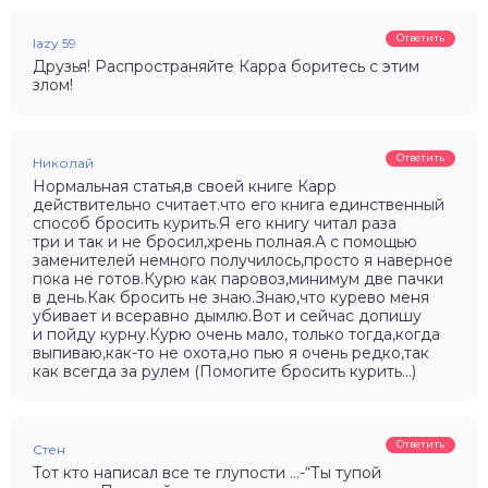
Ответить
lazy 59
Друзья! Распространяйте Карра боритесь с этим
злом!
Ответить
Николай
Нормальная статья,в своей книге Карр
действительно считает.что его книга единственный
способ бросить курить.Я его книгу читал раза
три и так и не бросил,хрень полная.А с помощью
заменителей немного получилось,просто я наверное
пока не готов.Курю как паровоз,минимум две пачки
в день.Как бросить не знаю.Знаю,что курево меня
убивает и всеравно дымлю.Вот и сейчас допишу
и пойду курну.Курю очень мало, только тогда,когда
выпиваю,как-то не охота,но пью я очень редко,так
как всегда за рулем (Помогите бросить курить…)
Ответить
Стен
Тот кто написал все те глупости …-“Ты тупой