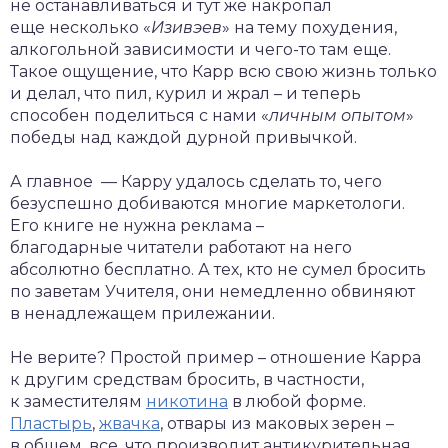
не останавливаться и тут же накропал
еще несколько «
Изивэев
» на тему похудения,
алкогольной зависимости и
чего-то
там еще.
Такое ощущение, что Карр всю свою жизнь только
и делал, что пил, курил и жрал – и теперь
способен поделиться с нами «
личным опытом
»
победы над каждой дурной привычкой.
А главное — Карру удалось сделать то, чего
безуспешно добиваются многие маркетологи.
Его книге не нужна реклама –
благодарные читатели работают на него
абсолютно бесплатно. А тех, кто не сумел бросить
по заветам Учителя, они немедленно обвиняют
в ненадлежащем прилежании.
Не верите? Простой пример – отношение Карра
к другим средствам бросить, в частности,
к заместителям
никотина
в любой форме.
Пластырь
,
жвачка
, отвары из маковых зерен –
в общем, все, что производит антикурительная