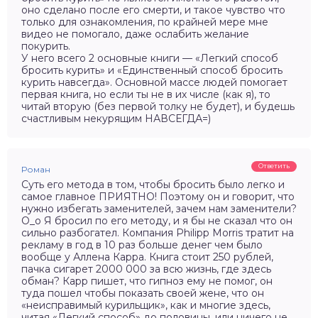
оно сделано после его смерти, и такое чувство что
только для ознакомления, по крайней мере мне
видео не помогало, даже ослабить желание
покурить.
У него всего 2 основные книги — «Легкий способ
бросить курить» и «Единственный способ бросить
курить навсегда». Основной массе людей помогает
первая книга, но если ты не в их числе (как я), то
читай вторую (без первой толку не будет), и будешь
счастливым некурящим НАВСЕГДА=)
Ответить
Роман
Суть его метода в том, чтобы бросить было легко и
самое главное ПРИЯТНО! Поэтому он и говорит, что
нужно избегать заменителей, зачем нам заменители?
О_о Я бросил по его методу, и я бы не сказал что он
сильно разбогател. Компания Philipp Morris тратит на
рекламу в год в 10 раз больше денег чем было
вообще у Аллена Карра. Книга стоит 250 рублей,
пачка сигарет 2000 000 за всю жизнь, где здесь
обман? Карр пишет, что гипноз ему не помог, он
туда пошел чтобы показать своей жене, что он
«неисправимый курильщик», как и многие здесь,
читая «Легкий способ» до половины, или ничего не