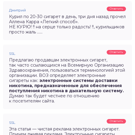
Ответить
Дмитрий
Курил по 20-30 сигарет в день, три дня назад прочел
Аллена Карра «Легкий способ».
НЕ КУРЮ! !! на серце только радость! !!, курильщиков
просто жаль ……
Ответить
SSL
Предлагаю продавцам электронных сигарет,
так часто ссылающихся на Всемирную Организацию
Здравоохранения, пользоваться терминологией этой
организации. ВОЗ определяет электронные
сигареты как:
электронные системы доставки
никотина, предназначенные для обеспечения
поступления никотина в дыхательную систему.
Думаю так будет честнее по отношению
к посетителям сайта.
Ответить
SSL
Эта статья — чистая реклама электронных сигарет.
Причем лживая реклама. Электронные сигареты