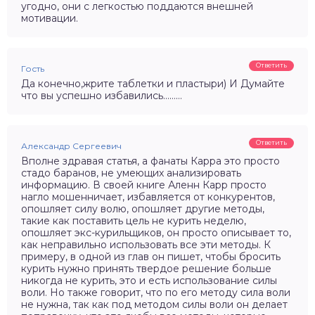
угодно, они с легкостью поддаются внешней
мотивации.
Ответить
Гость
Да конечно,жрите таблетки и пластыри) И Думайте
что вы успешно избавились………
Ответить
Александр Сергеевич
Вполне здравая статья, а фанаты Карра это просто
стадо баранов, не умеющих анализировать
информацию. В своей книге Аленн Карр просто
нагло мошенничает, избавляется от конкурентов,
опошляет силу волю, опошляет другие методы,
такие как поставить цель не курить неделю,
опошляет экс-курильщиков, он просто описывает то,
как неправильно использовать все эти методы. К
примеру, в одной из глав он пишет, чтобы бросить
курить нужно принять твердое решение больше
никогда не курить, это и есть использование силы
воли. Но также говорит, что по его методу сила воли
не нужна, так как под методом силы воли он делает