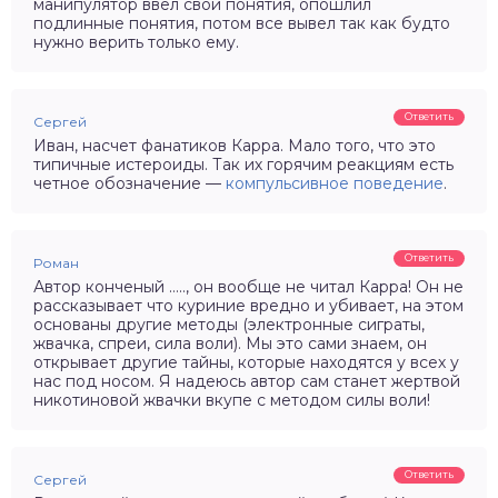
манипулятор ввел свои понятия, опошлил
подлинные понятия, потом все вывел так как будто
нужно верить только ему.
Ответить
Сергей
Иван, насчет фанатиков Карра. Мало того, что это
типичные истероиды. Так их горячим реакциям есть
четное обозначение —
компульсивное поведение
.
Ответить
Роман
Автор конченый ….., он вообще не читал Карра! Он не
рассказывает что куриние вредно и убивает, на этом
основаны другие методы (электронные сиграты,
жвачка, спреи, сила воли). Мы это сами знаем, он
открывает другие тайны, которые находятся у всех у
нас под носом. Я надеюсь автор сам станет жертвой
никотиновой жвачки вкупе с методом силы воли!
Ответить
Сергей