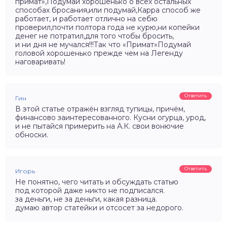
примат»,Подумай хорошенько о всех остальных
способах бросания,или подумай,Карра способ же
работает, и работает отлично на себю
проверил,почти полтора года не курю,ни копейки
денег не потратил,для того чтобы бросить,
и ни дня не мучался!!!Так что «Примат»Подумай
головой хорошенько прежде чем на Легенду
наговаривать!
Ответить
Гин
В этой статье отражён взгляд тупицы, причём,
финансово заинтересованного. Кусни огурца, урод,
и не пытайся примерить на А.К. свои вонючие
обноски.
Ответить
Игорь
Не понятно, чего читать и обсуждать статью
под которой даже никто не подписался.
за деньги, не за деньги, какая разница.
думаю автор статейки и отсосет за недорого.