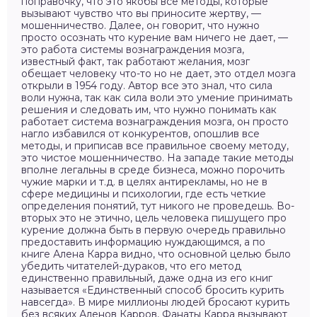
поправочку, что это якобы все методы, которые
вызывают чувство что вы приносите жертву, —
мошенничество. Далее, он говорит, что нужно
просто осознать что курение вам ничего не дает, —
это работа системы вознаграждения мозга,
известный факт, так работают желания, мозг
обещает человеку что-то но не дает, это отдел мозга
открыли в 1954 году. Автор все это знал, что сила
воли нужна, так как сила воли это умение принимать
решения и следовать им, что нужно понимать как
работает система вознаграждения мозга, он просто
нагло избавился от конкурентов, опошлив все
методы, и приписав все правильное своему методу,
это чистое мошенничество. На западе такие методы
вполне легальны в среде бизнеса, можно порочить
чужие марки и т.д. в целях антирекламы, но не в
сфере медицины и психологии, где есть четкие
определения понятий, тут никого не проведешь. Во-
вторых это не этично, цель человека пишущего про
курение должна быть в первую очередь правильно
предоставить информацию нуждающимся, а по
книге Алена Карра видно, что основной целью было
убедить читателей-дураков, что его метод
единственно правильный, даже одна из его книг
называется «Единственный способ бросить курить
навсегда». В мире миллионы людей бросают курить
без всяких Аленов Карров, Фанаты Карра вызывают