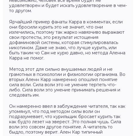
невозможно, человек все время будет не
удовлетворен и будет искать удовлетворение в чем-
то другом.
Ярчайший пример фанаты Карра в комментах, если
они бросили курить это не значит, что они
излечились, поэтому так жарко навязчиво выражают
свои протесты, это результат истощения
дофаминовой системы, которая стимулировалась
никотином. Даже не знаю, что лучше курить, или
быть таким чо Сам не курю давно, но метода Аленна
Карра не помог.
Метод этот для сильно внушаемых людей и не
грамотных в психологии и физиологии организма. Во
вторых Аленн Карр намеренно опошлил понятие
сила воли. Сила воли это не умение терпеть что-
либо. Сила воли это умение принимать решения и
следовать им.
Он намеренно ввел в заблуждение читателя, так как
упомянул, что под методом силы воли он
подразумевает, что курильщик бросает курить так
как будто лезет на эверест. Это полная чушь. Сила
воли это совсем другое понятие. А читатель то
быдло, поэтому верит. Ален Кар типичный