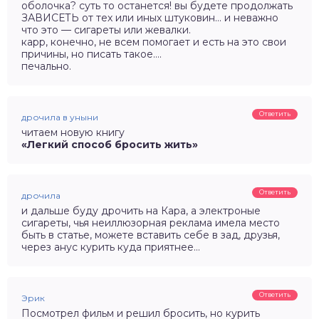
оболочка? суть то останется! вы будете продолжать
ЗАВИСЕТЬ от тех или иных штуковин… и неважно
что это — сигареты или жевалки.
карр, конечно, не всем помогает и есть на это свои
причины, но писать такое….
печально.
Ответить
дрочила в уныни
читаем новую книгу
«Легкий способ бросить жить»
Ответить
дрочила
и дальше буду дрочить на Кара, а электроные
сигареты, чья неиллюзорная реклама имела место
быть в статье, можете вставить себе в зад, друзья,
через анус курить куда приятнее…
Ответить
Эрик
Посмотрел фильм и решил бросить, но курить