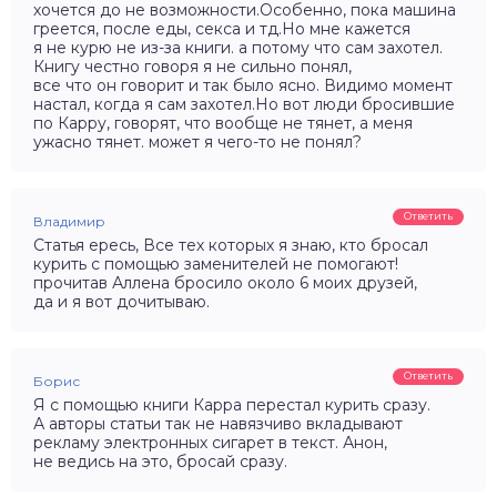
хочется до не возможности.Особенно, пока машина
греется, после еды, секса и тд.Но мне кажется
я не курю не из-за книги. а потому что сам захотел.
Книгу честно говоря я не сильно понял,
все что он говорит и так было ясно. Видимо момент
настал, когда я сам захотел.Но вот люди бросившие
по Карру, говорят, что вообще не тянет, а меня
ужасно тянет. может я чего-то не понял?
Ответить
Владимир
Статья ересь, Все тех которых я знаю, кто бросал
курить с помощью заменителей не помогают!
прочитав Аллена бросило около 6 моих друзей,
да и я вот дочитываю.
Ответить
Борис
Я с помощью книги Карра перестал курить сразу.
А авторы статьи так не навязчиво вкладывают
рекламу электронных сигарет в текст. Анон,
не ведись на это, бросай сразу.