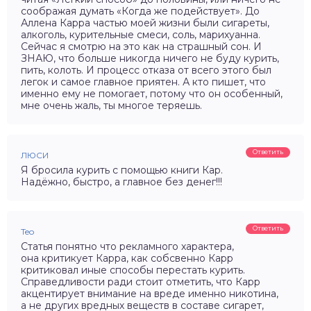
соображая думать «Когда же подействует». До
Аллена Карра частью моей жизни были сигареты,
алкоголь, курительные смеси, соль, марихуанна.
Сейчас я смотрю на это как на страшный сон. И
ЗНАЮ, что больше никогда ничего не буду курить,
пить, колоть. И процесс отказа от всего этого был
легок и самое главное приятен. А кто пишет, что
именно ему не помогает, потому что он особенный,
мне очень жаль, ты многое теряешь.
Ответить
ЛЮСИ
Я бросила курить с помощью книги Кар.
Надёжно, быстро, а главное без денег!!!
Ответить
Teo
Статья понятно что рекламного характера,
она критикует Карра, как собсвенно Карр
критиковал иные способы перестать курить.
Справедливости ради стоит отметить, что Карр
акцентирует внимание на вреде именно никотина,
а не других вредных веществ в составе сигарет,