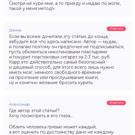
Смотри не кури мне, а то приеду и надаю по жопе,
такой у меня метод!»
Ответить
Дамир
Если вы всеже дочитали эту статью до конца,
забудьте всё что здесь написано. Автор — мудак,
и полагаю поэтому он предпочел не подписываться,
пусть обклеиться никотиновыми пластырями
и покурит пластиковых сигарет за 2-3 тыс. руб.
Карр это действительно самый безопасный
и дешевый способ, для этого всего лишь нужно
иметь мозг, немного свободного времени
на прочтение или прослушивание книги,
ну и конечно желание бросить курить.
Ответить
Александр
Где автор этой статьи!?
Хочу посмотреть в его глаза…
Облить человека грязью может каждый,
а вот оценить по достоинству дано не каждому.