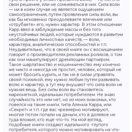
свои решение, или не сомневаться в них. Сила воли
— ни в коем случае не является ощущением
самоограничения, путем проявления силы воли, вы
как бы мгновенно преодолеваете влечение или
«отрубаете» его, нужен характер. В этом отношении
Карр ввел в заблуждение массы и без того
неустойчивых людей, которые нуждаются в развитии
необходимых личностных качеств, — воли,
характера, аналитических способностей и т.п.
Неудивительно, что в своей книге он с восхищением
говорит о производителях рекламных роликов, о том
как они манипулируют дремлющим партнером.
Такое шарлатанство и мошенничество ему конечно
же никто и никогда не простит, человек, который не
может бросить курить, и так не в силах управлять
своей психикой, ему нужно любым путем развивать
волю и характер, а тут ему внушают что сила воли не
нужная вещь. Без силы воли вы становитесь
марионеткой, идеальным потребителем. Не знаю
случайность это или нет, но из моих знакомых, кто
повелся на такие книги, типа Аленна Карра, или
«Секрет» и т.п. где вас чрезмерно мотивируют,
многие потом попали на деньги, кто в долевое не
туда вложил, кто еще что-то. На мой взгляд,
подобные книги создают идеального -глупого
потребителя, которого можно мотивировать на что-