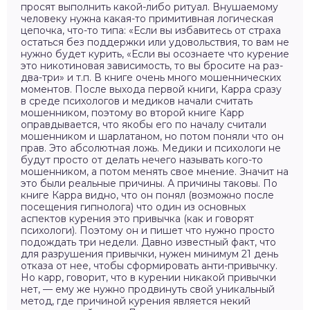
просят выполнить какой-либо ритуал. Внушаемому
человеку нужна какая-то примитивная логическая
цепочка, что-то типа: «Если вы избавитесь от страха
остаться без поддержки или удовольствия, то вам не
нужно будет курить, «Если вы осознаете что курение
это никотиновая зависимость, то вы бросите на раз-
два-три» и т.п. В книге очень много мошеннических
моментов. После выхода первой книги, Карра сразу
в среде психологов и медиков начали считать
мошенником, поэтому во второй книге Карр
оправдывается, что якобы его по началу считали
мошенником и шарлатаном, но потом поняли что он
прав. Это абсолютная ложь. Медики и психологи не
будут просто от делать нечего называть кого-то
мошенником, а потом менять свое мнение. Значит на
это были реальные причины. А причины таковы. По
книге Карра видно, что он понял (возможно после
посещения гипнолога) что один из основных
аспектов курения это привычка (как и говорят
психологи). Поэтому он и пишет что нужно просто
подождать три недели. Давно известный факт, что
для разрушения привычки, нужен минимум 21 день
отказа от нее, чтобы сформировать анти-привычку.
Но карр, говорит, что в курении никакой привычки
нет, — ему же нужно продвинуть свой уникальный
метод, где причиной курения является некий