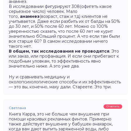
анамнез.
В исследовании фигурируют 308(офигеть какое
серьезное число) человек. Мало
того,
анамнез
(возраст, стаж и тд) клиентов не
учитывается. Даже если разбить их от балды на 50%
до 30 лет, и 50% после 60 лет. Можно со 100%
уверенностью сказать, что после 60 лет не курит
значительно бОльший процент. А что если там были
все старше 60? В самом исследовании ничего
такого нет.
В общем, так исследования не проводятся
. Это
или заказ, или профанация. И если они прибегают к
подобным уловкам, то эффективность явно
значительно ниже. А это уже два.
Ну и сравнивать медицину и
околопсихологические способы и их эффективность
— это вы, конечно, маху дали. Стареете. Это три.
Ответить
Светлана
Книга Карра, это не больше чем внушение при
помощи красивых рекламных финтов. Примерно
также действует внушение у бабушек-знахарок,
когда вам дают выпить заряженной воды, либо