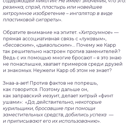
содержащей никотин! Не имеет значения, что это:
резинка, спрэй, пластырь или новейшее
хитроумное изобретение – ингалятор в виде
пластиковой сигареты
».
Обратите внимание на эпитет. «
Хитроумное
» —
прямая ассоциативная связь с «
лукавым
»,
«
бесовским
», «
дьявольским
»… Почему же Карр
так решительно настроен против заменителей?
Ведь с их помощью многие бросают – я это знаю
не понаслышке, хватает примеров среди друзей
и знакомых. Неужели Карр об этом не знает?
Знаа-а-ает! Против фактов не попрешь,
как говорится. Поэтому дальше он,
как заправский иезуит, делает хитрый «финт
ушами»: «Д
а, действительно, некоторые
курильщики, бросавшие при помощи
заместительных средств, добились успеха —
и приписывают его их использованию
».