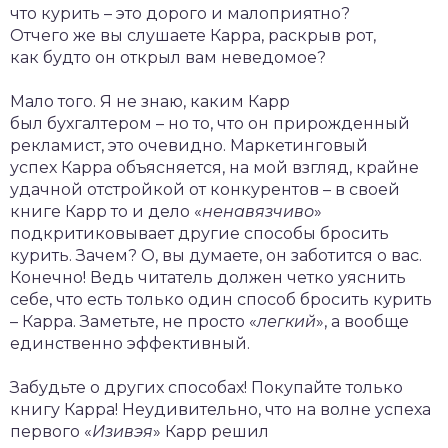
что курить – это дорого и малоприятно?
Отчего же вы слушаете Карра, раскрыв рот,
как будто он открыл вам неведомое?
Мало того. Я не знаю, каким Карр
был бухгалтером – но то, что он прирожденный
рекламист, это очевидно. Маркетинговый
успех Карра объясняется, на мой взгляд, крайне
удачной отстройкой от конкурентов – в своей
книге Карр то и дело «
ненавязчиво
»
подкритиковывает другие способы бросить
курить. Зачем? О, вы думаете, он заботится о вас.
Конечно! Ведь читатель должен четко уяснить
себе, что есть только один способ бросить курить
– Карра. Заметьте, не просто «
легкий
», а вообще
единственно эффективный.
Забудьте о других способах! Покупайте только
книгу Карра! Неудивительно, что на волне успеха
первого «
Изивэя
» Карр решил