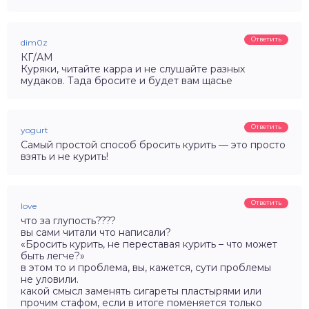
Ответить
dim0z
КГ/АМ
Куряки, читайте карра и не слушайте разных
мудаков. Тада бросите и будет вам щасье
Ответить
yogurt
Самый простой способ бросить курить — это просто
взять и не курить!
Ответить
love
что за глупость????
вы сами читали что написали?
«Бросить курить, не переставая курить – что может
быть легче?»
в этом то и проблема, вы, кажется, сути проблемы
не уловили.
какой смысл заменять сигареты пластырями или
прочим стафом, если в итоге поменяется только