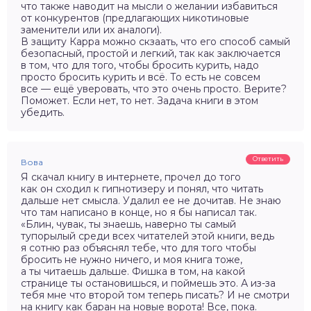
что также наводит на мысли о желании избавиться
от конкурентов (предлагающих никотиновые
заменители или их аналоги).
В защиту Карра можно скзаать, что его способ самый
безопасный, простой и легкий, так как заключается
в том, что для того, чтобы бросить курить, надо
просто бросить курить и всё. То есть не совсем
все — ещё уверовать, что это очень просто. Верите?
Поможет. Если нет, то нет. Задача книги в этом
убедить.
Ответить
Вова
Я скачал книгу в интернете, прочел до того
как он сходил к гипнотизеру и понял, что читать
дальше нет смысла. Удалил ее не дочитав. Не знаю
что там написано в конце, но я бы написал так.
«Блин, чувак, ты знаешь, наверно ты самый
тупорылый среди всех читателей этой книги, ведь
я сотню раз объяснял тебе, что для того чтобы
бросить не нужно ничего, и моя книга тоже,
а ты читаешь дальше. Фишка в том, на какой
странице ты остановишься, и поймешь это. А из-за
тебя мне что второй том теперь писать? И не смотри
на книгу как баран на новые ворота! Все, пока.