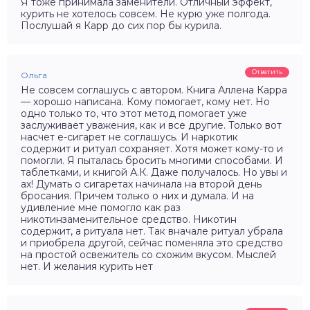
Я тоже принимала заменители. Отличный эффект,
курить не хотелось совсем. Не курю уже полгода.
Послушай я Карр до сих пор бы курила.
Ответить
Ольга
Не совсем соглашусь с автором. Книга Аллена Карра
— хорошо написана. Кому помогает, кому нет. Но
одно только то, что этот метод помогает уже
заслуживает уважения, как и все другие. Только вот
насчет е-сигарет не соглашусь. И наркотик
содержит и ритуал сохраняет. Хотя может кому-то и
помогли. Я пыталась бросить многими способами. И
таблетками, и книгой А.К. Даже получалось. Но увы и
ах! Думать о сигаретах начинала на второй день
бросания. Причем только о них и думала. И на
удивление мне помогло как раз
никотинзаменительное средство. Никотин
содержит, а ритуала нет. Так вначале ритуал убрала
и приобрела другой, сейчас поменяла это средство
на простой освежитель со схожим вкусом. Мыслей
нет. И желания курить нет