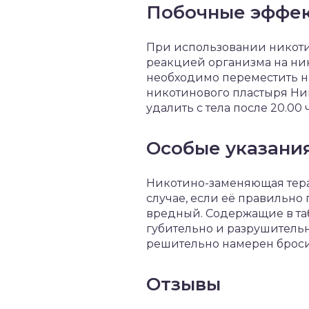
Побочные эффе
При использовании никоти
реакцией организма на ни
необходимо переместить на
никотинового пластыря Ник
удалить с тела после 20.00 
Особые указани
Никотино-заменяющая тера
случае, если её правильно
вредный. Содержащие в таб
губительно и разрушительно
решительно намерен броси
Отзывы