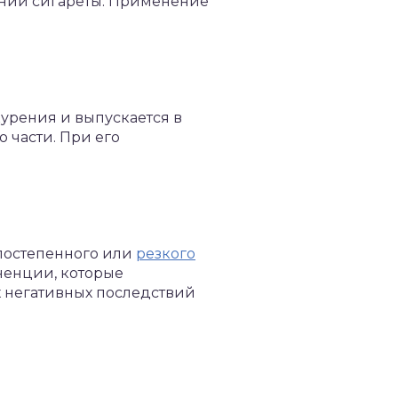
ении сигареты. Применение
курения и выпускается в
 части. При его
постепенного или
резкого
ненции, которые
х негативных последствий