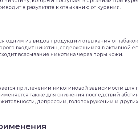
о никотину, который поступает в организм при кур
риводит в результате к отвыканию от курения.
ется одним из видов продукции отвыкания от табако
торого входит никотин, содержащийся в активной его
сходит всасывание никотина через поры кожи.
чается при лечении никотиновой зависимости для 
рименяется также для снижения последствий абсти
ажительности, депрессии, головокружении и други
применения