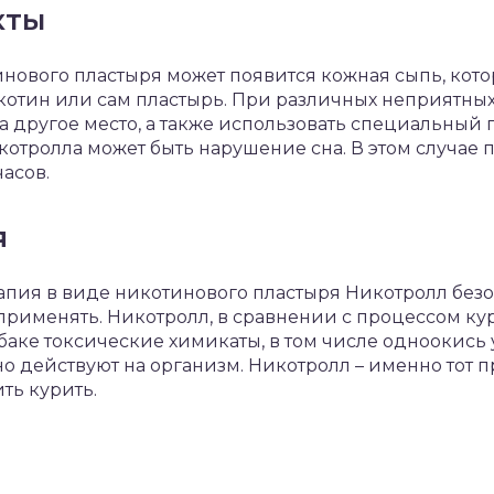
кты
нового пластыря может появится кожная сыпь, кото
котин или сам пластырь. При различных неприятны
 другое место, а также использовать специальный
отролла может быть нарушение сна. В этом случае
часов.
я
пия в виде никотинового пластыря Никотролл безоп
 применять. Никотролл, в сравнении с процессом ку
аке токсические химикаты, в том числе одноокись 
 действуют на организм. Никотролл – именно тот пр
ть курить.