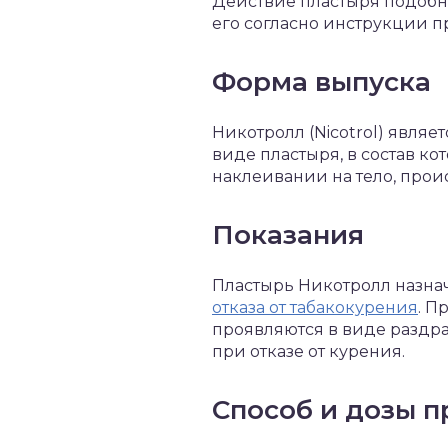
Действие пластыря подобн
его согласно инструкции п
Форма выпуска
Никотролл (Nicotrol) явля
виде пластыря, в состав ко
наклеивании на тело, прои
Показания
Пластырь Никотролл назна
отказа от табакокурения
. П
проявляются в виде раздр
при отказе от курения.
Способ и дозы 