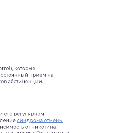
trol), которые
Постоянный приём на
ков абстиненции.
и его регулярном
вление
синдрома отмены
исимость от никотина.