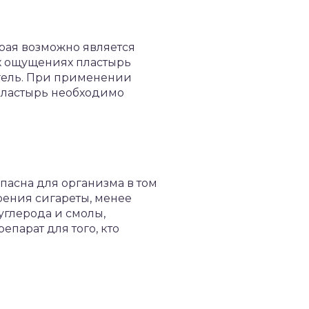
рая возможно является
х ощущениях пластырь
 гель. При применении
 пластырь необходимо
асна для организма в том
рения сигареты, менее
углерода и смолы,
епарат для того, кто