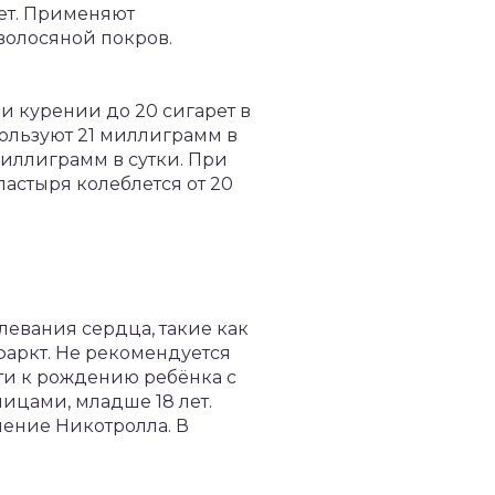
ет. Применяют
 волосяной покров.
и курении до 20 сигарет в
ользуют 21 миллиграмм в
миллиграмм в сутки. При
астыря колеблется от 20
евания сердца, такие как
фаркт. Не рекомендуется
ти к рождению ребёнка с
ицами, младше 18 лет.
ение Никотролла. В