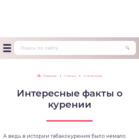
т Фагерстрема на
ределение
исимости от никотина
т на определение типа
ительного поведения
т на определение
Главная
Статьи
Статистика
ачной зависимости
Интересные факты о
екс курильщика –
вильный расчет
курении
А ведь в истории табакокурения было немало