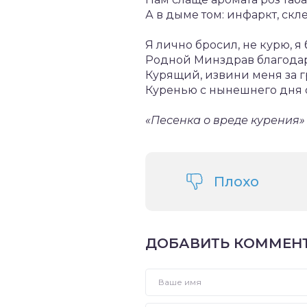
А в дыме том: инфаркт, скл
Я лично бросил, не курю, я
Родной Минздрав благодар
Курящий, извини меня за 
Куренью с нынешнего дня 
«Песенка о вреде курения»
Плохо
ДОБАВИТЬ КОММЕН