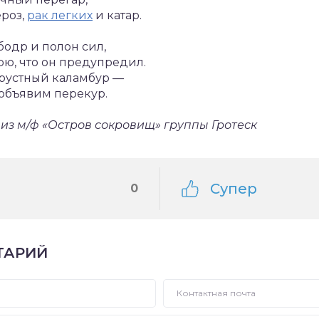
ероз,
рак легких
и катар.
 бодр и полон сил,
ю, что он предупредил.
грустный каламбур —
объявим перекур.
 из м/ф «Остров сокровищ» группы Гротеск
Супер
0
ТАРИЙ