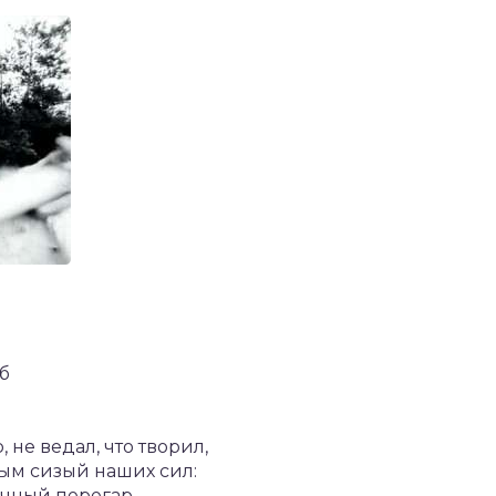
мб
 не ведал, что творил,
дым сизый наших сил:
ачный перегар,