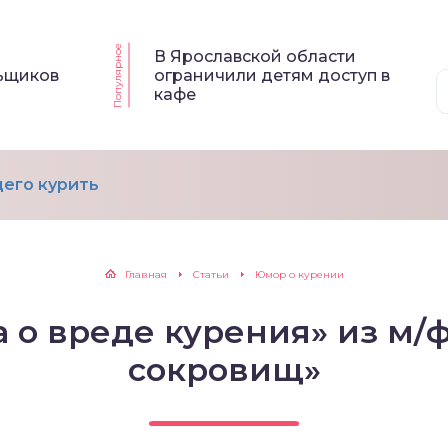
Популярное
В Ярославской области
льщиков
ограничили детям доступ в
кафе
его курить
Главная
Статьи
Юмор о курении
 о вреде курения» из м/
сокровищ»