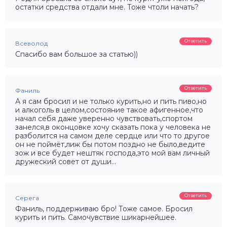
остатки средства отдали мне. Тоже чтоли начать?
Ответить
Всеволод
Спасибо вам большое за статью))
Ответить
Фаниль
А я сам бросил и не только курить,но и пить пиво,но
и алкоголь в целом,состояние такое афигенное,что
начал себя даже уверенно чувствовать,спортом
занелся,в оконцовке хочу сказать пока у человека не
разболится на самом деле сердце или что то другое
он не поймёт,лиж бы потом поздно не было,ведите
зож и все будет нештяк господа,это мой вам личный
дружеский совет от души…
Ответить
Серега
Фаниль, поддерживаю бро! Тоже самое. Бросил
курить и пить. Самочувствие шикарнейшее.