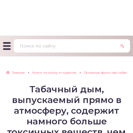
т Фагерстрема на
ределение
исимости от никотина
т на определение типа
ительного поведения
т на определение
Главная
Книги по отказу от курения
Основные факты про табак
ачной зависимости
Табачный дым,
екс курильщика –
вильный расчет
выпускаемый прямо в
атмосферу, содержит
намного больше
токсичных веществ, чем