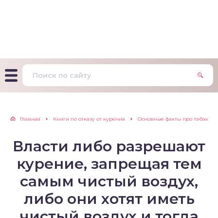
т Фагерстрема на
ределение
исимости от никотина
т на определение типа
ительного поведения
т на определение
Главная
Книги по отказу от курения
Основные факты про табак
ачной зависимости
Власти либо разрешают
екс курильщика –
вильный расчет
курение, запрещая тем
самым чистый воздух,
либо они хотят иметь
чистый воздух и тогда