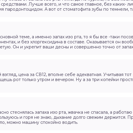
средствами. Лучше всего, и что самое главное, без каких- л
я пародонтоцидом. А вот от стоматофита зубы по темнели, та
сновной теме, а именно запах изо рта, то я бы все -таки пос
нентах, и без хлоргексидина в составе. Оказывается он воо
тую. Он и укрепит ваши десны и совершенно точно от запах
 взгляд, цена за СВ12, вполне себе адекватная. Учитывая тот 
щешь рот только утром и вечером. Ну а за три копейки прости
асно стеснялась запаха изо рта, жвачка не спасала, а работаю
ользуюсь и горя не знаю, дыхание долго свежим держится. Пр
ло, можно машину спокойно водить.