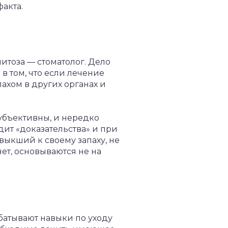
акта.
литоза — стоматолог. Дело
 в том, что если лечение
пахом в других органах и
субъективны, и нередко
одит «доказательства» и при
выкший к своему запаху, не
нет, основываются не на
абатывают навыки по уходу