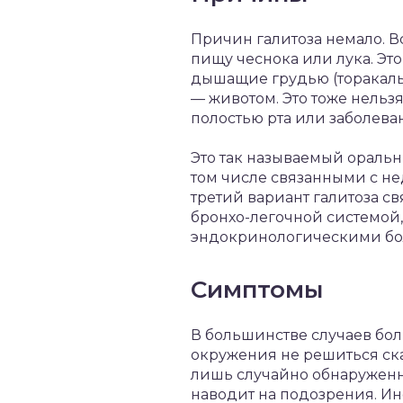
Причин галитоза немало. В
пищу чеснока или лука. Эт
дышащие грудью (торакальн
— животом. Это тоже нельзя
полостью рта или заболева
Это так называемый оральн
том числе связанными с нед
третий вариант галитоза 
бронхо-легочной системой
эндокринологическими бо
Симптомы
В большинстве случаев бол
окружения не решиться ска
лишь случайно обнаруженн
наводит на подозрения. Ин