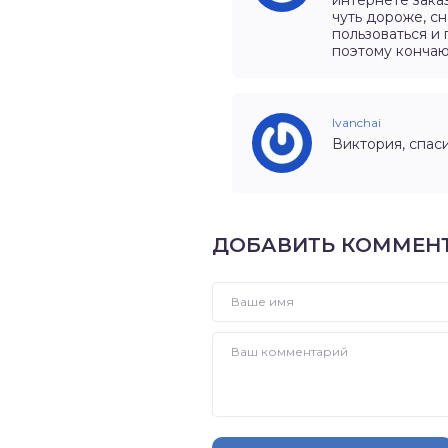
интернете зака
чуть дороже, с
пользоваться и 
поэтому кончают
Ivanchai
Виктория, спаси
ДОБАВИТЬ КОММЕН