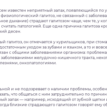
сем известен неприятный запах, появляющийся по у
о физиологический галитоз, не связанный с заболев
ое дыхание) страдают галитозом чаще, чем те, у к
 считать патологией. Еще одна причина галитоза кр
ний десен.
ый галитоз, он отмечается у курильщиков, при стом
остаточным уходом за зубами и языком, а то и вовсе 
связан с общими заболеваниями организма: пробле
, заболеваниями желудочно-кишечного тракта, нек
лезнями, онкопатологиями.
ьной и не подозревает о наличии проблемы, особен
зать, что общаться с ним затруднительно по причин
ый запах — например, исходящий от зубной щетки 
огда близкие страдающего галитозом говорят ему об 