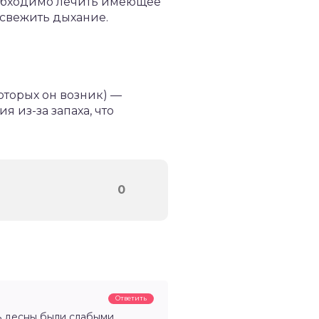
необходимо лечить имеющее
освежить дыхание.
оторых он возник) —
 из-за запаха, что
0
Ответить
нь десны были слабыми.