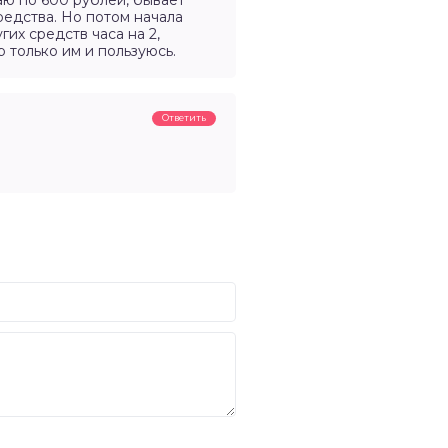
аю по 600 рублей, бывает
редства. Но потом начала
гих средств часа на 2,
р только им и пользуюсь.
Ответить