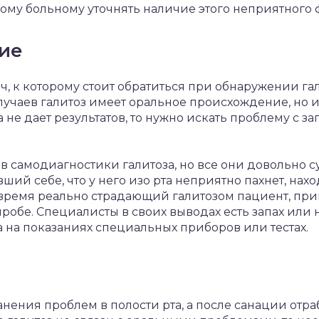
ому больному уточнять наличие этого неприятного ф
ние
ч, к которому стоит обратиться при обнаружении га
 случаев галитоз имеет оральное происхождение, но и
а не дает результатов, то нужно искать проблему с за
в самодиагностики галитоза, но все они довольно 
вший себе, что у него изо рта неприятно пахнет, нах
 время реально страдающий галитозом пациент, при
робе. Специалисты в своих выводах есть запах или 
 на показаниях специальных приборов или тестах.
анения проблем в полости рта, а после санации отр