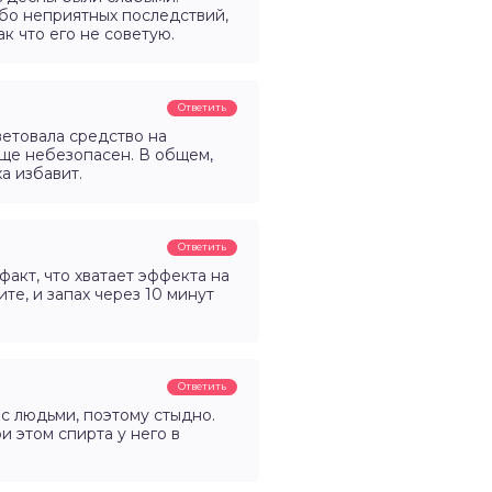
ибо неприятных последствий,
к что его не советую.
Ответить
оветовала средство на
бще небезопасен. В общем,
а избавит.
Ответить
факт, что хватает эффекта на
те, и запах через 10 минут
Ответить
 с людьми, поэтому стыдно.
и этом спирта у него в