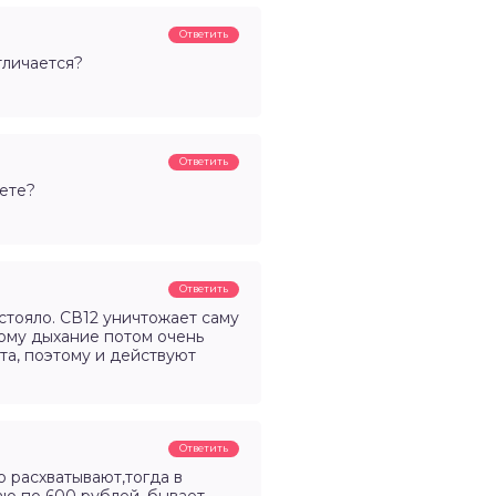
Ответить
тличается?
Ответить
уете?
Ответить
стояло. СВ12 уничтожает саму
ому дыхание потом очень
та, поэтому и действуют
Ответить
о расхватывают,тогда в