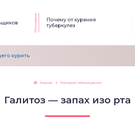
Популярное
Почему от курения
льщиков
туберкулез
его курить
Главная
Глоссарий табакокурения
Галитоз — запах изо рта