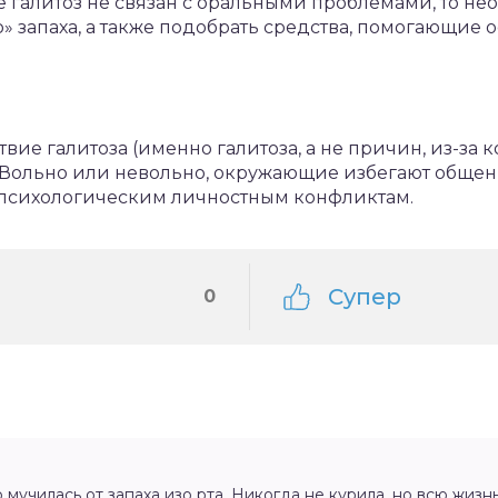
же галитоз не связан с оральными проблемами, то 
» запаха, а также подобрать средства, помогающие 
ие галитоза (именно галитоза, а не причин, из-за к
Вольно или невольно, окружающие избегают общения
психологическим личностным конфликтам.
Супер
0
о мучилась от запаха изо рта. Никогда не курила, но всю жиз