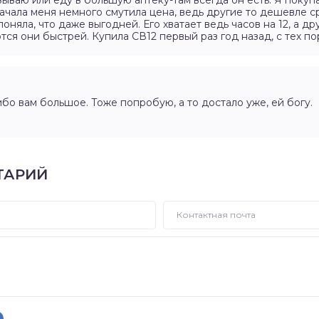
зываю или еду в большую аптеку-там всегда он есть. Я покуп
начала меня немного смутила цена, ведь другие то дешевле с
поняла, что даже выгодней. Его хватает ведь часов на 12, а дру
ся они быстрей. Купила СВ12 первый раз год назад, с тех по
бо вам большое. Тоже попробую, а то достало уже, ей богу.
ТАРИЙ