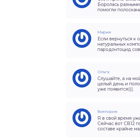
Боролась разными 
помогли полоскани
Мария
Если вернуться к о
натуральных компо
пародонтоцид сове
Ольга
Слушайте, а на мой
целый день и поло
уже появится(((.
Виктория
Я в свой время уж
Сейчас вот СВ12 п
составе крайне ма