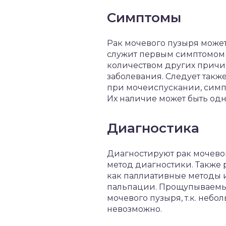
Симптомы
Рак мочевого пузыря может
служит первым симптомом 
количеством других причин
заболевания. Следует такж
при мочеиспускании, симп
Их наличие может быть одн
Диагностика
Диагностируют рак мочево
метод диагностики. Также 
как паллиативные методы 
пальпации. Прощупываемые
мочевого пузыря, т.к. неб
невозможно.