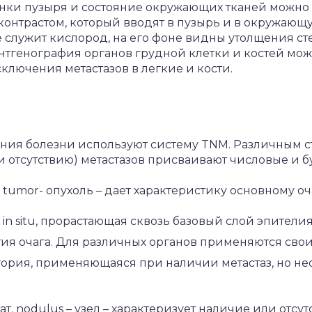
нки пузыря и состояние окружающих тканей можно
онтрастом, который вводят в пузырь и в окружающу
 служит кислород, на его фоне видны утолщения ст
ентгенография органов грудной клетки и костей мо
лючения метастазов в легкие и кости.
ния болезни используют систему TNM. Различным 
и отсутствию) метастазов присваивают числовые и 
т. tumor- опухоль – дает характеристику основному оч
 in situ, прорастающая сквозь базовый слой эпителия
вития очага. Для различных органов применяются сво
тегория, применяющаяся при наличии метастаз, но 
лат. nodulus – узел – характеризует наличие или отсу