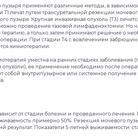
 пузыря применяют различные методы, в зависимос
u и Т1 лечат путем трансуретальной резекции мочевог
го пузыря. Крупная инвазивная опухоль (Т3) лечит
озможно проведение тазовой лимфаденэктомии. Но 
 терапию, а только затем принимают решение о не
я операции. При стадии Т4 с вовлечением забрюшин
тся химиотерапии.
отерапия уместна на ранних стадиях заболевания (
 опухоли), ее применение необходимо после опера
т собой внутрипузырное или системное получение
в.
ависит от стадии болезни и проведенного лечения
живаемость примерно 50%. Резекция мочевого пузы
 результат. Показатели 5-летней выживаемости: стад