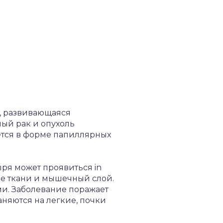
я, развивающаяся
ный рак и опухоль
ется в форме папиллярных
ыря может проявиться in
щие ткани и мышечный слой.
и. Заболевание поражает
аняются на легкие, почки