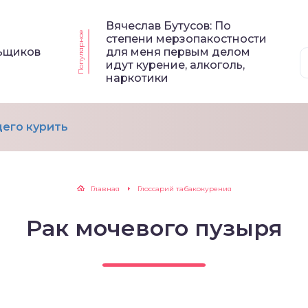
Вячеслав Бутусов: По
Популярное
степени мерзопакостности
льщиков
для меня первым делом
идут курение, алкоголь,
наркотики
его курить
Главная
Глоссарий табакокурения
Рак мочевого пузыря