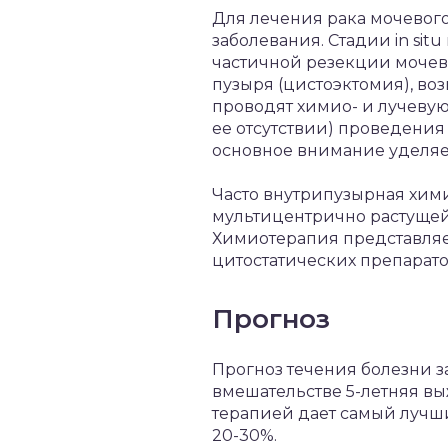
Для лечения рака мочевого
заболевания. Стадии in sit
частичной резекции мочево
пузыря (цистоэктомия), в
проводят химио- и лучевую
ее отсутствии) проведени
основное внимание уделяе
Часто внутрипузырная хими
мультицентрично растущей
Химиотерапия представляе
цитостатических препарато
Прогноз
Прогноз течения болезни з
вмешательстве 5-летняя вы
терапией дает самый лучший
20-30%.