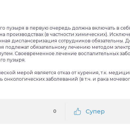
го пузыря в первую очередь должна включать в себ
а производствах (в частности химических). Исключ
нная диспансеризация сотрудников обязательны. 
я подлежат обязательному лечению методом элект
утем. Своевременное лечение воспалительных забо
го пузыря.
ской мерой является отказ от курения, т.к. медиц
ь онкологических заболеваний (в т.ч. и рака мочево
Супер
0