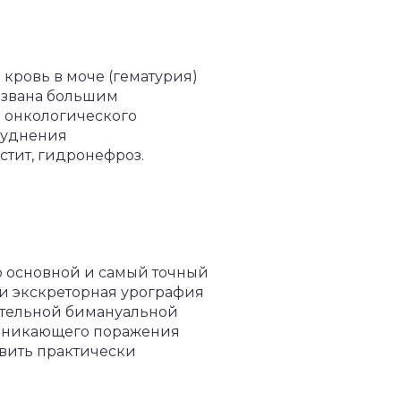
кровь в моче (гематурия)
ызвана большим
и онкологического
труднения
тит, гидронефроз.
о основной и самый точный
И и экскреторная урография
ательной бимануальной
роникающего поражения
явить практически