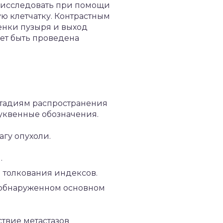
 исследовать при помощи
ю клетчатку. Контрастным
енки пузыря и выход
жет быть проведена
стадиям распространения
буквенные обозначения.
агу опухоли.
.
и толкования индексов.
необнаруженном основном
тствие метастазов