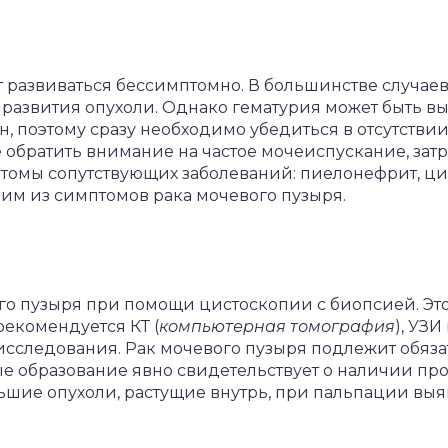
 развиваться бессимптомно. В большинстве случаев 
развития опухоли. Однако гематурия может быть в
, поэтому сразу необходимо убедиться в отсутстви
е обратить внимание на частое мочеиспускание, за
томы сопутствующих заболеваний: пиелонефрит, цис
им из симптомов рака мочевого пузыря.
го пузыря при помощи цистоскопии с биопсией. Эт
рекомендуется КТ (
компьютерная томография
), УЗ
исследования. Рак мочевого пузыря подлежит обяз
 образование явно свидетельствует о наличии п
ольшие опухоли, растущие внутрь, при пальпации вы