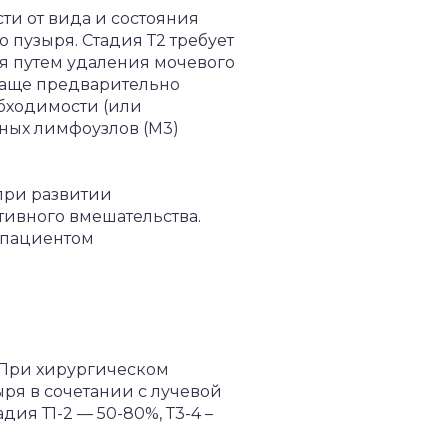
ти от вида и состояния
о пузыря. Стадия Т2 требует
ся путем удаления мочевого
чаще предварительно
обходимости (или
ных лимфоузлов (М3)
при развитии
тивного вмешательства.
 пациентом
. При хирургическом
ря в сочетании с лучевой
ия Т1-2 — 50-80%, Т3-4 –