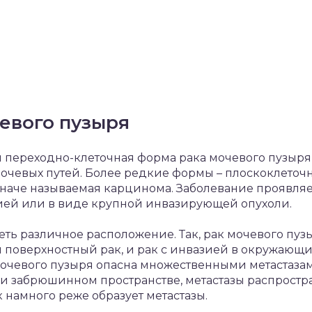
евого пузыря
я переходно-клеточная форма рака мочевого пузыр
очевых путей. Более редкие формы – плоскоклеточ
 иначе называемая карцинома. Заболевание проявля
ией или в виде крупной инвазирующей опухоли.
ть различное расположение. Так, рак мочевого пуз
я и поверхностный рак, и рак с инвазией в окружаю
очевого пузыря опасна множественными метастазам
 и забрюшинном пространстве, метастазы распростр
 намного реже образует метастазы.