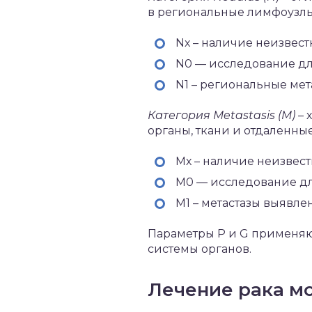
в региональные лимфоузлы
Nх – наличие неизвест
N0 — исследование дл
N1 – региональные мет
Категория Metastasis (M)
– 
органы, ткани и отдаленны
Мх – наличие неизвест
М0 — исследование дл
М1 – метастазы выявле
Параметры Р и G применяю
системы органов.
Лечение рака м