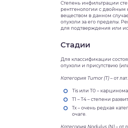
Степень инфильтрации сте
рентгенологии с двойным к
веществом в данном случае
опухоли за его пределы. Р
для подтверждения или иск
Стадии
Для классификации состоя
опухоли и присутствию (ил
Категория Tumor (T)
– от ла
Tis или Т0 – карцинома
Т1 – Т4 – степени раз
Тх – очень редкая ка
очаге.
Категория Nodulus (N)
– от 