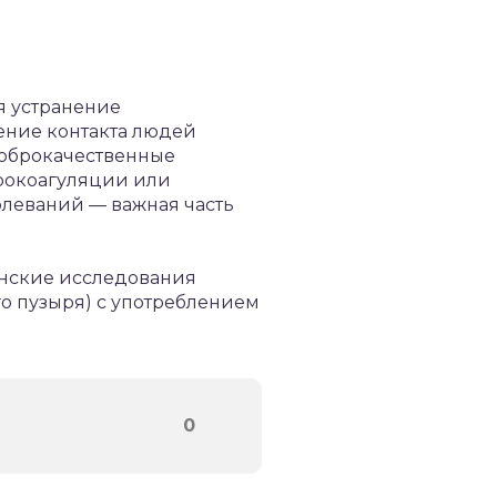
я устранение
ение контакта людей
Доброкачественные
рокоагуляции или
леваний — важная часть
инские исследования
го пузыря) с употреблением
0