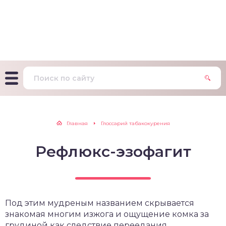
т Фагерстрема на
ределение
исимости от никотина
т на определение типа
ительного поведения
т на определение
Главная
Глоссарий табакокурения
ачной зависимости
Рефлюкс-эзофагит
екс курильщика –
вильный расчет
Под этим мудреным названием скрывается
знакомая многим изжога и ощущение комка за
грудиной как следствие переедания,