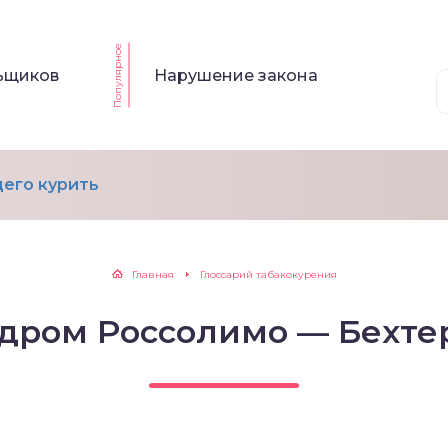
Популярное
льщиков
Нарушение закона
его курить
Главная
Глоссарий табакокурения
дром Россолимо — Бехте