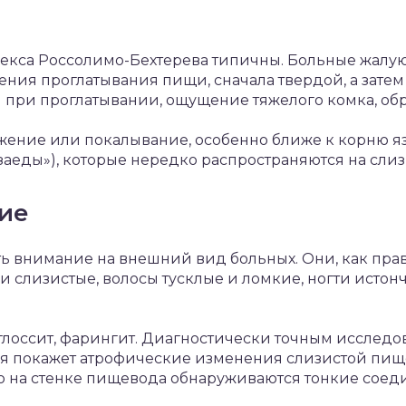
кса Россолимо-Бехтерева типичны. Больные жалуют
нения проглатывания пищи, сначала твердой, а зате
 при проглатывании, ощущение тяжелого комка, об
ение или покалывание, особенно ближе к корню язы
заеды»), которые нередко распространяются на слиз
ние
ь внимание на внешний вид больных. Они, как пра
 слизистые, волосы тусклые и ломкие, ногти истон
глоссит, фарингит. Диагностически точным исследо
я покажет атрофические изменения слизистой пище
дко на стенке пищевода обнаруживаются тонкие сое