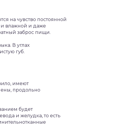
ся на чувство постоянной
м и влажной и даже
ратный заброс пищи.
ка. В углах
истую губ.
вило, имеют
чены, продольно
ванием будет
вода и желудка, то есть
динительнотканные