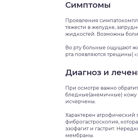
Симптомы
Проявления симпатокомпле
тяжести в желудке, затруд
жидкостей. Возможны боли
Во рту больные ощущают жж
рта появляются трещины( «
Диагноз и лече
При осмотре важно обратит
бледные(анемичные) кожу и
исчерчены.
Характерен атрофический 
фиброгастроскопия, котора
эзофагит и гастрит. Нере
мембраны.