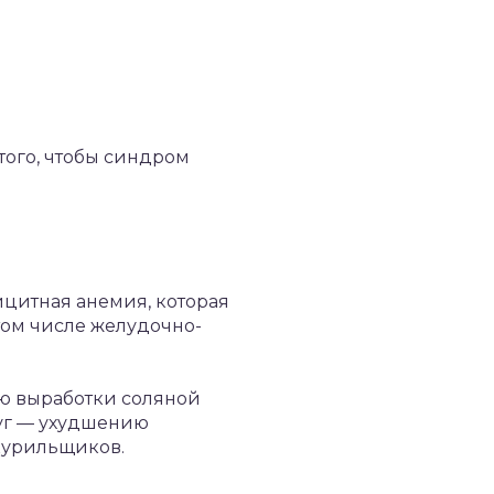
того, чтобы синдром
цитная анемия, которая
том числе желудочно-
ю выработки соляной
руг — ухудшению
курильщиков.