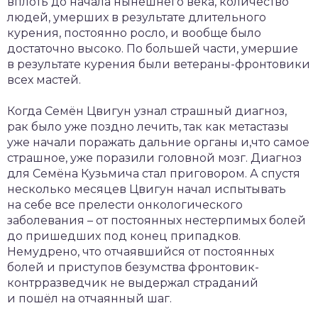
вплоть до начала нынешнего века, количество
людей, умерших в результате длительного
курения, постоянно росло, и вообще было
достаточно высоко. По большей части, умершие
в результате курения были ветераны-фронтовики
всех мастей.
Когда Семён Цвигун узнал страшный диагноз,
рак было уже поздно лечить, так как метастазы
уже начали поражать дальние органы и,что самое
страшное, уже поразили головной мозг. Диагноз
для Семёна Кузьмича стал приговором. А спустя
несколько месяцев Цвигун начал испытывать
на себе все прелести онкологического
заболевания – от постоянных нестерпимых болей
до пришедших под конец припадков.
Немудрено, что отчаявшийся от постоянных
болей и приступов безумства фронтовик-
контрразведчик не выдержал страданий
и пошёл на отчаянный шаг.