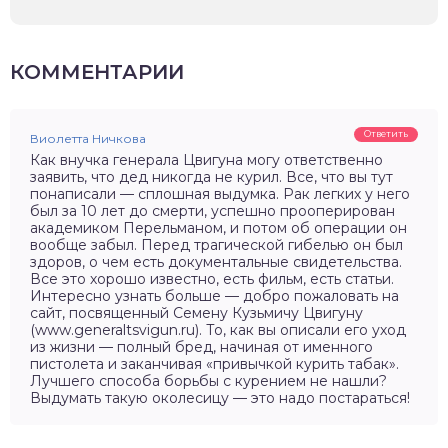
КОММЕНТАРИИ
Ответить
Виолетта Ничкова
Как внучка генерала Цвигуна могу ответственно
заявить, что дед никогда не курил. Все, что вы тут
понаписали — сплошная выдумка. Рак легких у него
был за 10 лет до смерти, успешно прооперирован
академиком Перельманом, и потом об операции он
вообще забыл. Перед трагической гибелью он был
здоров, о чем есть документальные свидетельства.
Все это хорошо известно, есть фильм, есть статьи.
Интересно узнать больше — добро пожаловать на
сайт, посвященный Семену Кузьмичу Цвигуну
(www.generaltsvigun.ru). То, как вы описали его уход
из жизни — полный бред, начиная от именного
пистолета и заканчивая «привычкой курить табак».
Лучшего способа борьбы с курением не нашли?
Выдумать такую околесицу — это надо постараться!