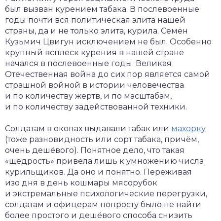
был вызван курением табака. В послевоенные
годы почти вся политическая элита нашей
страны, да и не только элита, курила. Семён
Кузьмич Цвигун исключением не был. Особенно
крупный всплеск курения в нашей стране
начался в послевоенные годы. Великая
Отечественная война до сих пор является самой
страшной войной в истории человечества
и по количеству жертв, и по масштабам,
и по количеству задействованной техники.
Солдатам в окопах выдавали табак или
махорку
(тоже разновидность или сорт табака, причём,
очень дешёвого). Понятное дело, что такая
«щедрость» привела лишь к умножению числа
курильщиков. Да оно и понятно. Переживая
изо дня в день кошмары мясорубок
и экстремальные психологические перегрузки,
солдатам и офицерам попросту было не найти
более простого и дешёвого способа снизить