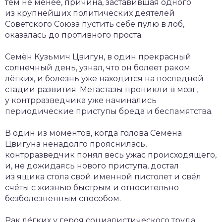
тем не менее, причина, заставившая одного
из крупнейших политических деятелей
Советского Союза пустить себе пулю в лоб,
оказалась до противного проста.
Семён Кузьмич Цвигун, в один прекрасный
солнечный день, узнал, что он болеет раком
лёгких, и болезнь уже находится на последней
стадии развития. Метастазы проникли в мозг,
у контрразведчика уже начинались
периодические приступы бреда и беспамятства.
В один из моментов, когда голова Семёна
Цвигуна ненадолго прояснилась,
контрразведчик понял весь ужас происходящего,
и, не дожидаясь нового приступа, достал
из ящика стола свой именной пистолет и свёл
счёты с жизнью быстрым и относительно
безболезненным способом.
Рак лёгких у героя социалистического труда