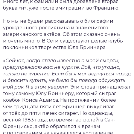
много лет, к фамилии была добавлена вторая
буква «н», уже после эмиграции во Францию.
Но мы не будем рассказывать о биографии
урождённого россиянина и знаменитого
американского актёра. Об этом сказано очень
и очень много. В Сети существуют целые клубы
поклонников творчества Юла Бриннера.
«
Сейчас, когда стало известно о моей смерти,
предупреждаю вас: не курите. Всё, что угодно,
только не курение. Если бы я мог вернуться назад
и бросить курить, не было бы повода обсуждать
мой рак. Я в этом уверен
». Эти слова принадлежат
тому самому Юлу Бриннеру, который сыграл
ковбоя Криса Адамса. На протяжении более
чем тридцати пяти лет Бриннер выкуривал
от трёх до пяти пачек сигарет. Но однажды,
весной 1983 года, во время гастролей в Сан-
Франциско, актёр обратился к врачам
с подозрением на начавшееся воспаление