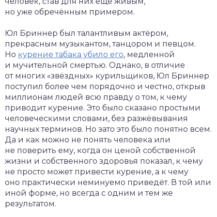
человек, став для них ещё живым,
но уже обречённым примером.
Юл Бриннер был талантливым актёром,
прекрасным музыкантом, танцором и певцом.
Но
курение табака убило его
, медленной
и мучительной смертью. Однако, в отличие
от многих «звёздных» курильщиков, Юл Бриннер
поступил более чем порядочно и честно, открыв
миллионам людей всю правду о том, к чему
приводит курение. Это было сказано простыми
человеческими словами, без разжёвывания
научных терминов. Но зато это было понятно всем.
Да и как можно не понять человека или
не поверить ему, когда он ценой собственной
жизни и собственного здоровья показал, к чему
не просто может привести курение, а к чему
оно практически неминуемо приведёт. В той или
иной форме, но всегда с одним и тем же
результатом.