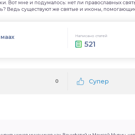
. Вот мне и подумалось: нет ли православных свят
? Ведь существуют же святые и иконы, помогающие
Написано статей
лмаах
521
Супер
0