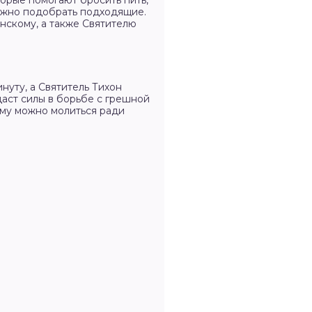
орые помогают бросить пить,
можно подобрать подходящие.
нскому, а также Святителю
уту, а Святитель Тихон
даст силы в борьбе с грешной
ому можно молиться ради