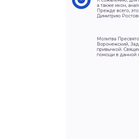
К сожалению, для
а также икон, ана
Прежде всего, эт
Димитрию Ростов
Молитва Пресвято
Воронежский, Задо
привычкой. Свяще
помощи в данной 