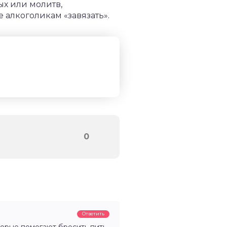
ых или молитв,
 алкоголикам «завязать».
0
Ответить