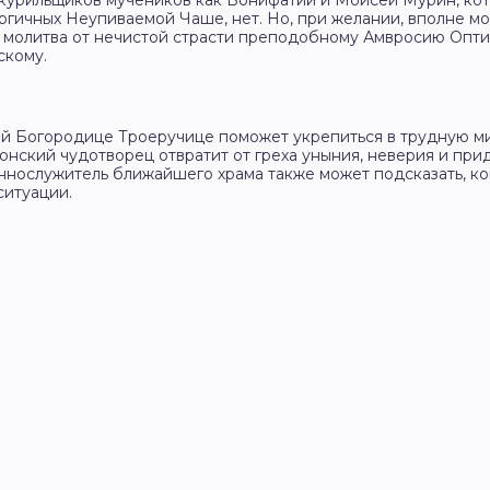
 курильщиков мучеников как Вонифатий и Моисей Мурин, кот
логичных Неупиваемой Чаше, нет. Но, при желании, вполне 
о молитва от нечистой страсти преподобному Амвросию Опти
скому.
й Богородице Троеручице поможет укрепиться в трудную мин
нский чудотворец отвратит от греха уныния, неверия и при
ннослужитель ближайшего храма также может подсказать, к
ситуации.