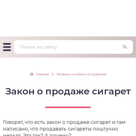
т Фагерстрема на
ределение
исимости от никотина
т на определение типа
ительного поведения
т на определение
Главная
Вопросы и ответы по курению
ачной зависимости
Закон о продаже сигарет
екс курильщика –
вильный расчет
Говорят, что есть закон о продаже сигарет и там
написано, что продавать сигареты поштучно
нельзя. Это так? А почему?