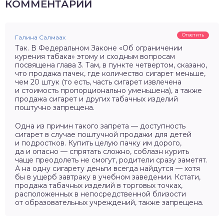
КОММЕНТАРИИ
Ответить
Галина Салмаах
Так. В Федеральном Законе «Об ограничении
курения табака» этому и сходным вопросам
посвящена глава 3. Там, в пункте четвертом, сказано,
что продажа пачек, где количество сигарет меньше,
чем 20 штук (то есть, часть сигарет извлечена
и стоимость пропорционально уменьшена), а также
продажа сигарет и других табачных изделий
поштучно запрещена.
Одна из причин такого запрета — доступность
сигарет в случае поштучной продажи для детей
и подростков. Купить целую пачку им дорого,
да и опасно — спрятать сложно, соблазн курить
чаще преодолеть не смогут, родители сразу заметят.
А на одну сигарету деньги всегда найдутся — хотя
бы в ущерб завтраку в учебном заведении. Кстати,
продажа табачных изделий в торговых точках,
расположенных в непосредственной близости
от образовательных учреждений, также запрещена.