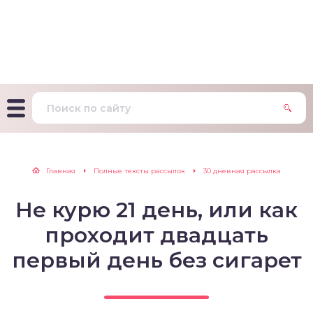
т Фагерстрема на
ределение
исимости от никотина
т на определение типа
ительного поведения
т на определение
Главная
Полные тексты рассылок
30 дневная рассылка
ачной зависимости
Не курю 21 день, или как
екс курильщика –
вильный расчет
проходит двадцать
первый день без сигарет