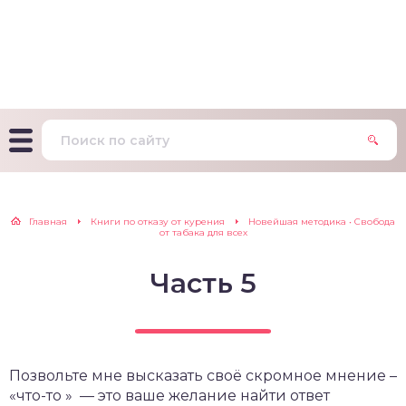
т Фагерстрема на
ределение
исимости от никотина
т на определение типа
ительного поведения
т на определение
Главная
Книги по отказу от курения
Новейшая методика • Свобода
ачной зависимости
от табака для всех
екс курильщика –
Часть 5
вильный расчет
Позвольте мне высказать своё скромное мнение –
«
что-то
» — это ваше желание найти ответ