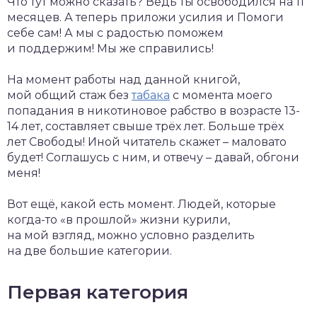
Что тут можно сказать? Ведь ты освободился на 11
месяцев. А теперь приложи усилия и Помоги
себе сам! А мы с радостью поможем
и поддержим! Мы же справились!
На момент работы над данной книгой,
мой общий стаж без
табака
с момента моего
попадания в никотиновое рабство в возрасте 13-
14 лет, составляет свыше трёх лет. Больше трёх
лет Свободы! Иной читатель скажет – маловато
будет! Соглашусь с ним, и отвечу – давай, обгони
меня!
Вот ещё, какой есть момент. Людей, которые
когда-то
«в прошлой» жизни курили,
на мой взгляд, можно условно разделить
на две большие категории.
Первая категория